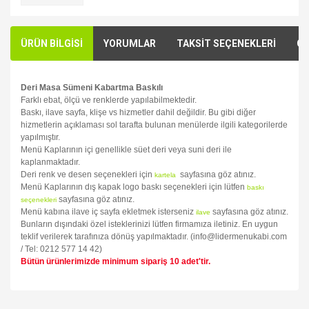
ÜRÜN BİLGİSİ
YORUMLAR
TAKSİT SEÇENEKLERİ
ÖN
Deri Masa Sümeni Kabartma Baskılı
Farklı ebat, ölçü ve renklerde yapılabilmektedir.
Baskı, ilave sayfa, klişe vs hizmetler dahil değildir. Bu gibi diğer
hizmetlerin açıklaması sol tarafta bulunan menülerde ilgili kategorilerde
yapılmıştır.
Menü Kaplarının içi genellikle süet deri veya suni deri ile
kaplanmaktadır.
Deri renk ve desen seçenekleri için
sayfasına göz atınız.
kartela
Menü Kaplarının dış kapak logo baskı seçenekleri için lütfen
baskı
sayfasına göz atınız.
seçenekleri
Menü kabına ilave iç sayfa ekletmek isterseniz
sayfasına göz atınız.
ilave
Bunların dışındaki özel isteklerinizi lütfen firmamıza iletiniz. En uygun
teklif verilerek tarafınıza dönüş yapılmaktadır. (info@lidermenukabi.com
/ Tel: 0212 577 14 42)
Bütün ürünlerimizde minimum sipariş 10 adet'tir.
Bu ürünün fiyat bilgisi, resim, ürün açıklamalarında ve diğer