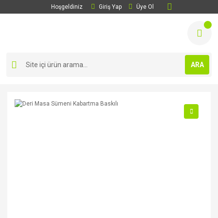
Hoşgeldiniz
Giriş Yap
Üye Ol
ARA