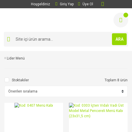
Hoşgeldiniz
Giriş Yap
Üye Ol
ARA
Lider Menü
Stoktakiler
Toplam 8 ürün