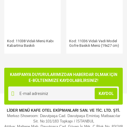
Kod: 11038 Vidalı Menü Kabı
Kod: 11036 Vidalı Vadi Model
Kabartma Baskılı
Gofre Baskılı Menü (19x27 cm)
KAMPANYA DUYURULARIMIZDAN HABERDAR OLMAK İÇİN
E-BÜLTENİMİZE KAYDOLABİLİRSİNİZ!
KAYDOL
LİDER MENÜ KAFE OTEL EKİPMANLARI SAN. VE TİC. LTD. ŞTİ.
Merkez-Showroom: Davutpaşa Cad. Davutpaşa Emintaş Matbaacılar
Sit. No:101/183 Topkapı / İSTANBUL
Atölye: Maltepe Mah. Davutpaşa Cad. Güven İş Mrk. C Blok No: 83/248