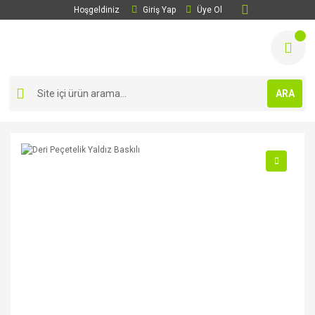
Hoşgeldiniz
Giriş Yap
Üye Ol
ARA