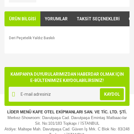
ÜRÜN BİLGİSİ
YORUMLAR
TAKSİT SEÇENEKLERİ
ÖN
Deri Peçetelik Yaldız Baskılı
Bu ürünün fiyat bilgisi, resim, ürün açıklamalarında ve diğer
konularda yetersiz gördüğünüz noktaları öneri formunu
Bu ürüne ilk yorumu siz yapın!
kullanarak tarafımıza iletebilirsiniz.
Görüş ve önerileriniz için teşekkür ederiz.
KAMPANYA DUYURULARIMIZDAN HABERDAR OLMAK İÇİN
E-BÜLTENİMİZE KAYDOLABİLİRSİNİZ!
Yorum Yaz
Ürün resmi kalitesiz, bozuk veya görüntülenemiyor.
KAYDOL
Ürün açıklamasında eksik bilgiler bulunuyor.
Ürün bilgilerinde hatalar bulunuyor.
LİDER MENÜ KAFE OTEL EKİPMANLARI SAN. VE TİC. LTD. ŞTİ.
Ürün fiyatı diğer sitelerden daha pahalı.
Merkez-Showroom: Davutpaşa Cad. Davutpaşa Emintaş Matbaacılar
Bu ürüne benzer farklı alternatifler olmalı.
Sit. No:101/183 Topkapı / İSTANBUL
Atölye: Maltepe Mah. Davutpaşa Cad. Güven İş Mrk. C Blok No: 83/248