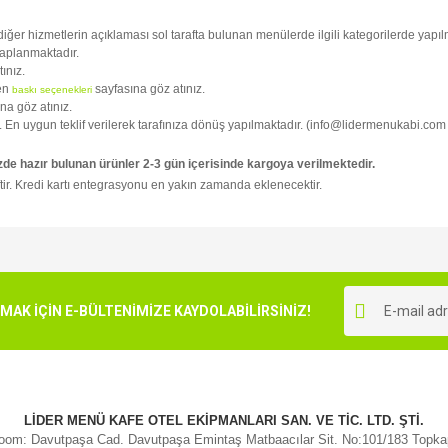
i diğer hizmetlerin açıklaması sol tarafta bulunan menülerde ilgili kategorilerde yapılm
kaplanmaktadır.
tınız.
fen
sayfasına göz atınız.
baskı seçenekleri
na göz atınız.
niz. En uygun teklif verilerek tarafınıza dönüş yapılmaktadır. (info@lidermenukabi.com
zde hazır bulunan ürünler 2-3 gün içerisinde kargoya verilmektedir.
tir. Kredi kartı entegrasyonu en yakın zamanda eklenecektir.
e diğer konularda yetersiz gördüğünüz noktaları öneri formunu kullanarak tarafımı
Bu ürüne ilk yorumu siz yapın!
r.
K İÇİN E-BÜLTENİMİZE KAYDOLABİLİRSİNİZ!
Yorum Yaz
LİDER MENÜ KAFE OTEL EKİPMANLARI SAN. VE TİC. LTD. ŞTİ.
om: Davutpaşa Cad. Davutpaşa Emintaş Matbaacılar Sit. No:101/183 Topk