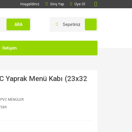
Hoşgeldiniz
Giriş Yap
Üye Ol
ARA
Sepetiniz
İletişim
VC Yaprak Menü Kabı (23x32
İ PVC MENÜLER
V589