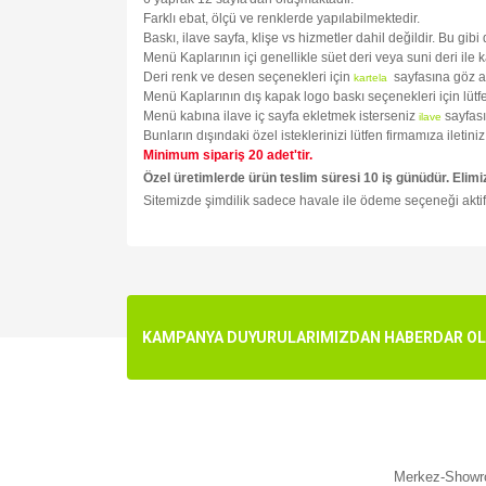
Farklı ebat, ölçü ve renklerde yapılabilmektedir.
Baskı, ilave sayfa, klişe vs hizmetler dahil değildir. Bu gib
Menü Kaplarının içi genellikle süet deri veya suni deri ile 
Deri renk ve desen seçenekleri için
sayfasına göz a
kartela
Menü Kaplarının dış kapak logo baskı seçenekleri için lüt
Menü kabına ilave iç sayfa ekletmek isterseniz
sayfası
ilave
Bunların dışındaki özel isteklerinizi lütfen firmamıza ileti
Minimum sipariş 20 adet'tir.
Özel üretimlerde ürün teslim süresi 10 iş günüdür. Elimi
Sitemizde şimdilik sadece havale ile ödeme seçeneği aktif
Bu ürünün fiyat bilgisi, resim, ürün açıklamalarında v
Görüş ve önerileriniz için teşekkür ederiz.
Ürün resmi kalitesiz, bozuk veya görüntülenemiyo
KAMPANYA DUYURULARIMIZDAN HABERDAR OLMA
Ürün açıklamasında eksik bilgiler bulunuyor.
Ürün bilgilerinde hatalar bulunuyor.
Ürün fiyatı diğer sitelerden daha pahalı.
Bu ürüne benzer farklı alternatifler olmalı.
Merkez-Showro