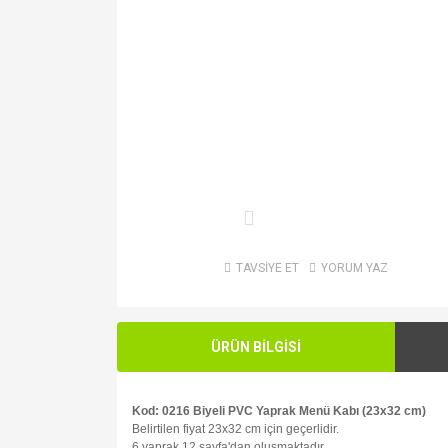
TAVSİYE ET
YORUM YAZ
ÜRÜN BİLGİSİ
Kod: 0216 Biyeli PVC Yaprak Menü Kabı (23x32 cm)
Belirtilen fiyat 23x32 cm için geçerlidir.
6 yaprak 12 sayfa'dan oluşmaktadır.