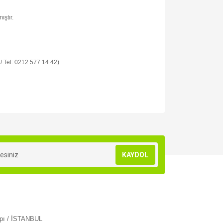
ıştır.
 / Tel: 0212 577 14 42)
za iletebilirsiniz.
KAYDOL
apı / İSTANBUL