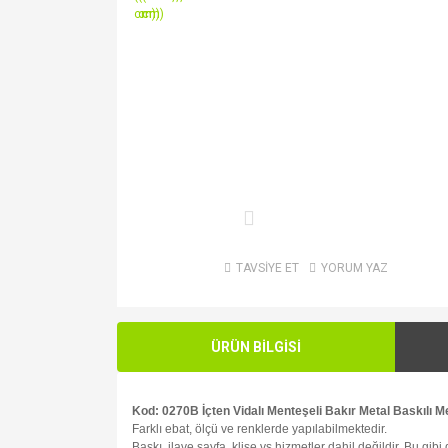
TAVSİYE ET
YORUM YAZ
ÜRÜN BİLGİSİ
Kod: 0270B İçten Vidalı Menteşeli Bakır Metal Baskılı 
Farklı ebat, ölçü ve renklerde yapılabilmektedir.
Baskı, ilave sayfa, klişe vs hizmetler dahil değildir. Bu gib