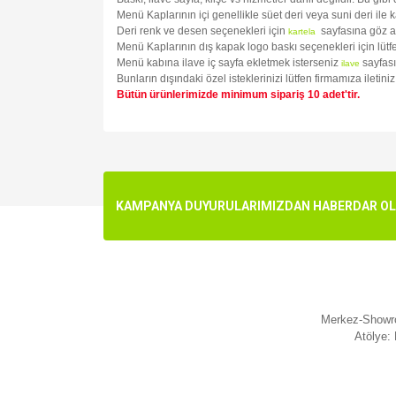
Menü Kaplarının içi genellikle süet deri veya suni deri ile 
Deri renk ve desen seçenekleri için
sayfasına göz a
kartela
Menü Kaplarının dış kapak logo baskı seçenekleri için lüt
Menü kabına ilave iç sayfa ekletmek isterseniz
sayfası
ilave
Bunların dışındaki özel isteklerinizi lütfen firmamıza iletin
Bütün ürünlerimizde minimum sipariş 10 adet'tir.
Bu ürünün fiyat bilgisi, resim, ürün açıklamalarında v
Görüş ve önerileriniz için teşekkür ederiz.
Ürün resmi kalitesiz, bozuk veya görüntülenemiyo
KAMPANYA DUYURULARIMIZDAN HABERDAR OLMA
Ürün açıklamasında eksik bilgiler bulunuyor.
Ürün bilgilerinde hatalar bulunuyor.
Ürün fiyatı diğer sitelerden daha pahalı.
Bu ürüne benzer farklı alternatifler olmalı.
Merkez-Showro
Atölye: