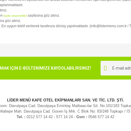
kaplanmaktadır.
tınız.
fen
sayfasına göz atınız.
baskı seçenekleri
na göz atınız.
iz. En uygun teklif verilerek tarafınıza dönüş yapılmaktadır. (info@lidermenu.com.tr /
e diğer konularda yetersiz gördüğünüz noktaları öneri formunu kullanarak tarafımı
Bu ürüne ilk yorumu siz yapın!
r.
K İÇİN E-BÜLTENİMİZE KAYDOLABİLİRSİNİZ!
Yorum Yaz
LİDER MENÜ KAFE OTEL EKİPMANLARI SAN. VE TİC. LTD. ŞTİ.
om: Davutpaşa Cad. Davutpaşa Emintaş Matbaacılar Sit. No:101/183 Topk
 Maltepe Mah. Davutpaşa Cad. Güven İş Mrk. C Blok No: 83/248 Topkapı / 
Tel. :
0212 577 14 42 - 577 14 24 -
Gsm :
0546 577 14 42