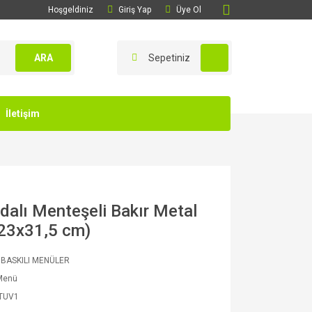
Hoşgeldiniz
Giriş Yap
Üye Ol
ARA
Sepetiniz
İletişim
dalı Menteşeli Bakır Metal
(23x31,5 cm)
 BASKILI MENÜLER
 Menü
TUV1