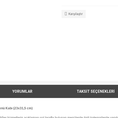
Karşılaştır
YORUMLAR
TAKSİT SEÇENEKLERİ
Menü Kabı (23x31,5 cm)
i diğer hizmetlerin açıklaması sol tarafta bulunan menülerde ilgili kategorilerde yapılm