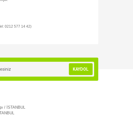
 Tel: 0212 577 14 42)
za iletebilirsiniz.
KAYDOL
apı / İSTANBUL
İSTANBUL