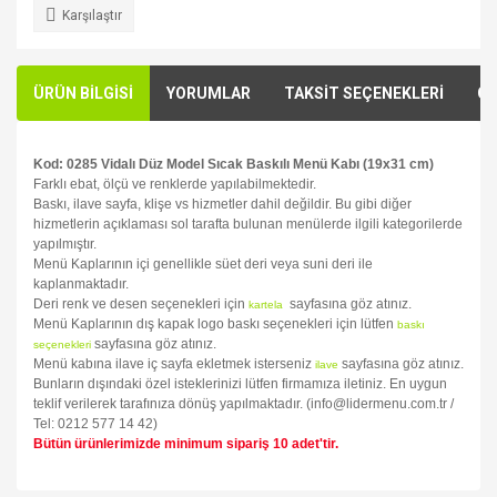
Karşılaştır
ÜRÜN BİLGİSİ
YORUMLAR
TAKSİT SEÇENEKLERİ
ÖN
Kod: 0285 Vidalı Düz Model Sıcak Baskılı Menü Kabı (19x31 cm)
Farklı ebat, ölçü ve renklerde yapılabilmektedir.
Baskı, ilave sayfa, klişe vs hizmetler dahil değildir. Bu gibi diğer
hizmetlerin açıklaması sol tarafta bulunan menülerde ilgili kategorilerde
yapılmıştır.
Menü Kaplarının içi genellikle süet deri veya suni deri ile
kaplanmaktadır.
Deri renk ve desen seçenekleri için
sayfasına göz atınız.
kartela
Menü Kaplarının dış kapak logo baskı seçenekleri için lütfen
baskı
sayfasına göz atınız.
seçenekleri
Menü kabına ilave iç sayfa ekletmek isterseniz
sayfasına göz atınız.
ilave
Bunların dışındaki özel isteklerinizi lütfen firmamıza iletiniz. En uygun
teklif verilerek tarafınıza dönüş yapılmaktadır. (info@lidermenu.com.tr /
Tel: 0212 577 14 42)
Bütün ürünlerimizde minimum sipariş 10 adet'tir.