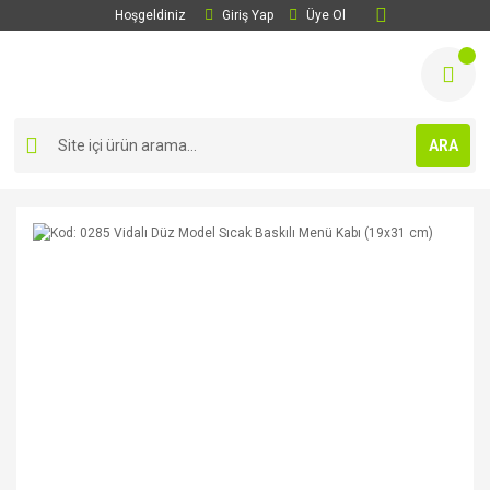
Hoşgeldiniz
Giriş Yap
Üye Ol
ARA