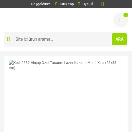
Hoşgeldiniz
Giriş Yap
Üye Ol
ARA