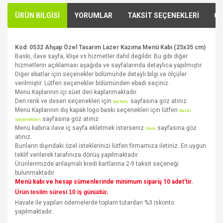
ÜRÜN BİLGİSİ
YORUMLAR
TAKSİT SEÇENEKLERİ
ÖN
Kod: 0532 Ahşap Özel Tasarım Lazer Kazıma Menü Kabı (25x35 cm)
Baskı, ilave sayfa, klişe vs hizmetler dahil değildir. Bu gibi diğer
hizmetlerin açıklaması aşağıda ve sayfalarında detaylıca yapılmıştır.
Diğer ebatlar için seçenekler bölümünde detaylı bilgi ve ölçüler
verilmiştir. Lütfen seçenekler bölümünden ebadı seçiniz.
Menü Kaplarının içi süet deri kaplanmaktadır.
Deri renk ve desen seçenekleri için
sayfasına göz atınız.
kartela
Menü Kaplarının dış kapak logo baskı seçenekleri için lütfen
baskı
sayfasına göz atınız.
seçenekleri
Menü kabına ilave iç sayfa ekletmek isterseniz
sayfasına göz
ilave
atınız.
Bunların dışındaki özel isteklerinizi lütfen firmamıza iletiniz. En uygun
teklif verilerek tarafınıza dönüş yapılmaktadır.
Ürünlerimizde anlaşmalı kredi kartlarına 2-9 taksit seçeneği
bulunmaktadır.
Menü kabı ve hesap sümenlerinde minimum sipariş 10 adet'tir.
Ürün teslim süresi 10 iş günüdür.
Havale ile yapılan ödemelerde toplam tutardan %3 iskonto
yapılmaktadır.