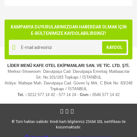
Bu ürünün fiyat bilgisi, resim, ürün açıklamalarında ve diğer
konularda yetersiz gördüğünüz noktaları öneri formunu
Bu ürüne ilk yorumu siz yapın!
kullanarak tarafımıza iletebilirsiniz.
Görüş ve önerileriniz için teşekkür ederiz.
KAMPANYA DUYURULARIMIZDAN HABERDAR OLMAK İÇİN
E-BÜLTENİMİZE KAYDOLABİLİRSİNİZ!
Yorum Yaz
Ürün resmi kalitesiz, bozuk veya görüntülenemiyor.
KAYDOL
Ürün açıklamasında eksik bilgiler bulunuyor.
Ürün bilgilerinde hatalar bulunuyor.
LİDER MENÜ KAFE OTEL EKİPMANLARI SAN. VE TİC. LTD. ŞTİ.
Ürün fiyatı diğer sitelerden daha pahalı.
Merkez-Showroom: Davutpaşa Cad. Davutpaşa Emintaş Matbaacılar
Bu ürüne benzer farklı alternatifler olmalı.
Sit. No:101/183 Topkapı / İSTANBUL
Atölye: Maltepe Mah. Davutpaşa Cad. Güven İş Mrk. C Blok No: 83/248
Topkapı / İSTANBUL
Tel. :
0212 577 14 42 - 577 14 24 -
Gsm :
0546 577 14 42
Gönder
© Tüm hakları saklıdır. Kredi kartı bilgileriniz 256bit SSL sertifikası ile
korunmaktadır.