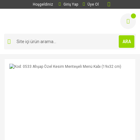
Hoşgeldiniz
Giriş Yap
Üye Ol
ARA