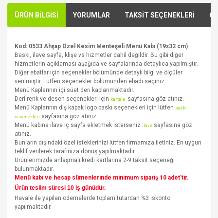
ÜRÜN BİLGİSİ
YORUMLAR
TAKSİT SEÇENEKLERİ
ÖN
Kod: 0533 Ahşap Özel Kesim Menteşeli Menü Kabı (19x32 cm)
Baskı, ilave sayfa, klişe vs hizmetler dahil değildir. Bu gibi diğer
hizmetlerin açıklaması aşağıda ve sayfalarında detaylıca yapılmıştır.
Diğer ebatlar için seçenekler bölümünde detaylı bilgi ve ölçüler
verilmiştir. Lütfen seçenekler bölümünden ebadı seçiniz.
Menü Kaplarının içi süet deri kaplanmaktadır.
Deri renk ve desen seçenekleri için
sayfasına göz atınız.
kartela
Menü Kaplarının dış kapak logo baskı seçenekleri için lütfen
baskı
sayfasına göz atınız.
seçenekleri
Menü kabına ilave iç sayfa ekletmek isterseniz
sayfasına göz
ilave
atınız.
Bunların dışındaki özel isteklerinizi lütfen firmamıza iletiniz. En uygun
teklif verilerek tarafınıza dönüş yapılmaktadır.
Ürünlerimizde anlaşmalı kredi kartlarına 2-9 taksit seçeneği
bulunmaktadır.
Menü kabı ve hesap sümenlerinde minimum sipariş 10 adet'tir.
Ürün teslim süresi 10 iş günüdür.
Havale ile yapılan ödemelerde toplam tutardan %3 iskonto
yapılmaktadır.