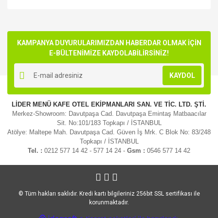
Bu ürünün fiyat bilgisi, resim, ürün açıklamalarında ve diğer
konularda yetersiz gördüğünüz noktaları öneri formunu
Bu ürüne ilk yorumu siz yapın!
kullanarak tarafımıza iletebilirsiniz.
Görüş ve önerileriniz için teşekkür ederiz.
KAMPANYA DUYURULARIMIZDAN HABERDAR OLMAK İÇİN
E-BÜLTENİMİZE KAYDOLABİLİRSİNİZ!
Yorum Yaz
Ürün resmi kalitesiz, bozuk veya görüntülenemiyor.
KAYDOL
Ürün açıklamasında eksik bilgiler bulunuyor.
Ürün bilgilerinde hatalar bulunuyor.
LİDER MENÜ KAFE OTEL EKİPMANLARI SAN. VE TİC. LTD. ŞTİ.
Ürün fiyatı diğer sitelerden daha pahalı.
Merkez-Showroom: Davutpaşa Cad. Davutpaşa Emintaş Matbaacılar
Bu ürüne benzer farklı alternatifler olmalı.
Sit. No:101/183 Topkapı / İSTANBUL
Atölye: Maltepe Mah. Davutpaşa Cad. Güven İş Mrk. C Blok No: 83/248
Topkapı / İSTANBUL
Tel. :
0212 577 14 42 - 577 14 24 -
Gsm :
0546 577 14 42
Gönder
© Tüm hakları saklıdır. Kredi kartı bilgileriniz 256bit SSL sertifikası ile
korunmaktadır.