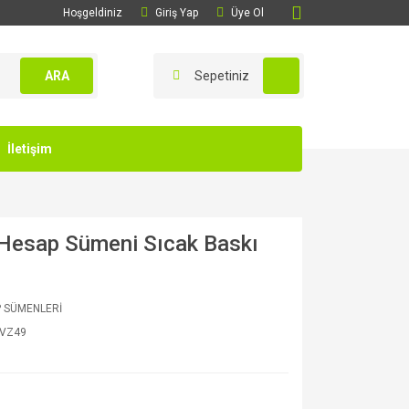
Hoşgeldiniz
Giriş Yap
Üye Ol
ARA
Sepetiniz
İletişim
 Hesap Sümeni Sıcak Baskı
 SÜMENLERİ
VZ49