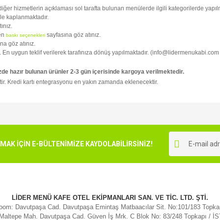
i diğer hizmetlerin açıklaması sol tarafta bulunan menülerde ilgili kategorilerde yapılm
ile kaplanmaktadır.
tınız.
fen
sayfasına göz atınız.
baskı seçenekleri
na göz atınız.
niz. En uygun teklif verilerek tarafınıza dönüş yapılmaktadır. (info@lidermenukabi.com
zde hazır bulunan ürünler 2-3 gün içerisinde kargoya verilmektedir.
tir. Kredi kartı entegrasyonu en yakın zamanda eklenecektir.
e diğer konularda yetersiz gördüğünüz noktaları öneri formunu kullanarak tarafımı
Bu ürüne ilk yorumu siz yapın!
r.
K İÇİN E-BÜLTENİMİZE KAYDOLABİLİRSİNİZ!
Yorum Yaz
LİDER MENÜ KAFE OTEL EKİPMANLARI SAN. VE TİC. LTD. ŞTİ.
om: Davutpaşa Cad. Davutpaşa Emintaş Matbaacılar Sit. No:101/183 Topk
 Maltepe Mah. Davutpaşa Cad. Güven İş Mrk. C Blok No: 83/248 Topkapı / 