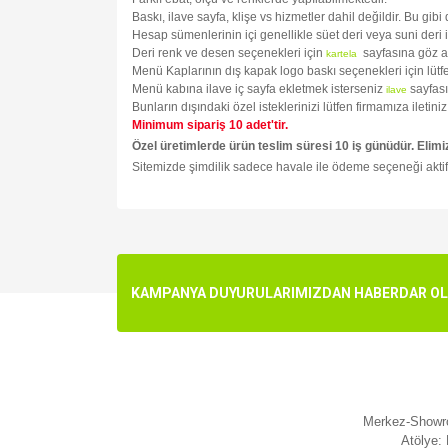
Baskı, ilave sayfa, klişe vs hizmetler dahil değildir. Bu gib
Hesap sümenlerinin içi genellikle süet deri veya suni deri 
Deri renk ve desen seçenekleri için
sayfasına göz a
kartela
Menü Kaplarının dış kapak logo baskı seçenekleri için lüt
Menü kabına ilave iç sayfa ekletmek isterseniz
sayfası
ilave
Bunların dışındaki özel isteklerinizi lütfen firmamıza ileti
Minimum sipariş 10 adet'tir.
Özel üretimlerde ürün teslim süresi 10 iş günüdür. Elimi
Sitemizde şimdilik sadece havale ile ödeme seçeneği aktif
Bu ürünün fiyat bilgisi, resim, ürün açıklamalarında v
Görüş ve önerileriniz için teşekkür ederiz.
Ürün resmi kalitesiz, bozuk veya görüntülenemiyo
KAMPANYA DUYURULARIMIZDAN HABERDAR OLMA
Ürün açıklamasında eksik bilgiler bulunuyor.
Ürün bilgilerinde hatalar bulunuyor.
Ürün fiyatı diğer sitelerden daha pahalı.
Bu ürüne benzer farklı alternatifler olmalı.
Merkez-Showro
Atölye: