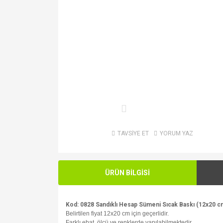
TAVSİYE ET
YORUM YAZ
ÜRÜN BİLGİSİ
Kod: 0828 Sandıklı Hesap Sümeni Sıcak Baskı (12x20 c
Belirtilen fiyat 12x20 cm için geçerlidir.
Farklı ebat, ölçü ve renklerde yapılabilmektedir.