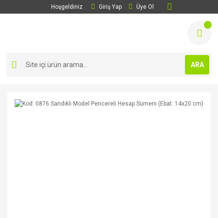
Hoşgeldiniz
Giriş Yap
Üye Ol
ARA