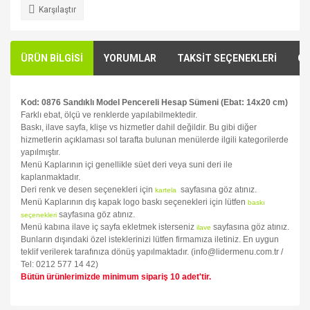
Karşılaştır
ÜRÜN BİLGİSİ
YORUMLAR
TAKSİT SEÇENEKLERİ
ÖN
Kod: 0876 Sandıklı Model Pencereli Hesap Sümeni (Ebat: 14x20 cm)
Farklı ebat, ölçü ve renklerde yapılabilmektedir.
Baskı, ilave sayfa, klişe vs hizmetler dahil değildir. Bu gibi diğer
hizmetlerin açıklaması sol tarafta bulunan menülerde ilgili kategorilerde
yapılmıştır.
Menü Kaplarının içi genellikle süet deri veya suni deri ile
kaplanmaktadır.
Deri renk ve desen seçenekleri için
sayfasına göz atınız.
kartela
Menü Kaplarının dış kapak logo baskı seçenekleri için lütfen
baskı
sayfasına göz atınız.
seçenekleri
Menü kabına ilave iç sayfa ekletmek isterseniz
sayfasına göz atınız.
ilave
Bunların dışındaki özel isteklerinizi lütfen firmamıza iletiniz. En uygun
teklif verilerek tarafınıza dönüş yapılmaktadır. (info@lidermenu.com.tr /
Tel: 0212 577 14 42)
Bütün ürünlerimizde minimum sipariş 10 adet'tir.