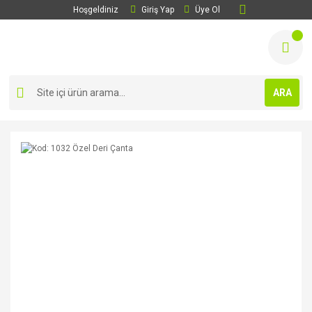
Hoşgeldiniz
Giriş Yap
Üye Ol
ARA