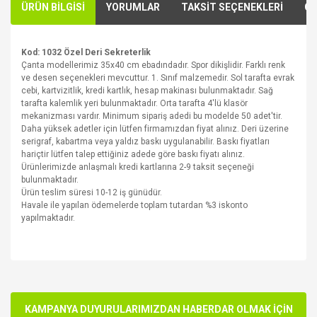
ÜRÜN BİLGİSİ
YORUMLAR
TAKSİT SEÇENEKLERİ
ÖN
Kod: 1032 Özel Deri Sekreterlik
Çanta modellerimiz 35x40 cm ebadındadır. Spor dikişlidir. Farklı renk
ve desen seçenekleri mevcuttur. 1. Sınıf malzemedir. Sol tarafta evrak
cebi, kartvizitlik, kredi kartlık, hesap makinası bulunmaktadır. Sağ
tarafta kalemlik yeri bulunmaktadır. Orta tarafta 4'lü klasör
mekanizması vardır. Minimum sipariş adedi bu modelde 50 adet'tir.
Daha yüksek adetler için lütfen firmamızdan fiyat alınız. Deri üzerine
serigraf, kabartma veya yaldız baskı uygulanabilir. Baskı fiyatları
hariçtir lütfen talep ettiğiniz adede göre baskı fiyatı alınız.
Ürünlerimizde anlaşmalı kredi kartlarına 2-9 taksit seçeneği
bulunmaktadır.
Ürün teslim süresi 10-12 iş günüdür.
Havale ile yapılan ödemelerde toplam tutardan %3 iskonto
yapılmaktadır.
Bu ürünün fiyat bilgisi, resim, ürün açıklamalarında ve diğer
konularda yetersiz gördüğünüz noktaları öneri formunu
Bu ürüne ilk yorumu siz yapın!
kullanarak tarafımıza iletebilirsiniz.
Görüş ve önerileriniz için teşekkür ederiz.
KAMPANYA DUYURULARIMIZDAN HABERDAR OLMAK İÇİN