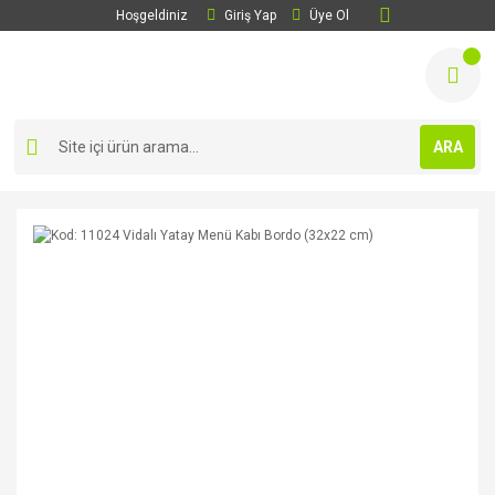
Hoşgeldiniz
Giriş Yap
Üye Ol
ARA