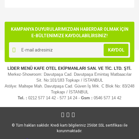
Bu ürünün fiyat bilgisi, resim, ürün açıklamalarında ve diğer
konularda yetersiz gördüğünüz noktaları öneri formunu
Bu ürüne ilk yorumu siz yapın!
kullanarak tarafımıza iletebilirsiniz.
Görüş ve önerileriniz için teşekkür ederiz.
KAMPANYA DUYURULARIMIZDAN HABERDAR OLMAK İÇİN
E-BÜLTENİMİZE KAYDOLABİLİRSİNİZ!
Yorum Yaz
Ürün resmi kalitesiz, bozuk veya görüntülenemiyor.
KAYDOL
Ürün açıklamasında eksik bilgiler bulunuyor.
Ürün bilgilerinde hatalar bulunuyor.
LİDER MENÜ KAFE OTEL EKİPMANLARI SAN. VE TİC. LTD. ŞTİ.
Ürün fiyatı diğer sitelerden daha pahalı.
Merkez-Showroom: Davutpaşa Cad. Davutpaşa Emintaş Matbaacılar
Bu ürüne benzer farklı alternatifler olmalı.
Sit. No:101/183 Topkapı / İSTANBUL
Atölye: Maltepe Mah. Davutpaşa Cad. Güven İş Mrk. C Blok No: 83/248
Topkapı / İSTANBUL
Tel. :
0212 577 14 42 - 577 14 24 -
Gsm :
0546 577 14 42
Gönder
© Tüm hakları saklıdır. Kredi kartı bilgileriniz 256bit SSL sertifikası ile
korunmaktadır.