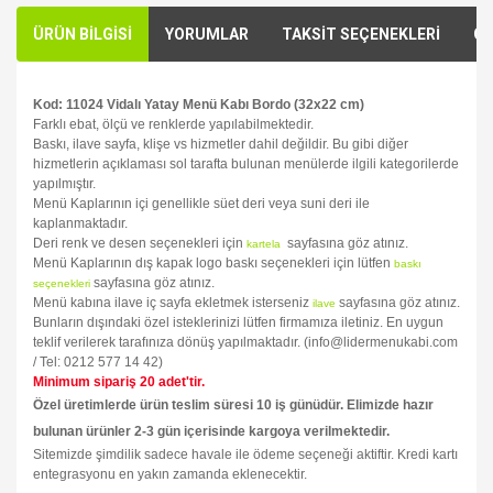
ÜRÜN BİLGİSİ
YORUMLAR
TAKSİT SEÇENEKLERİ
ÖN
Kod: 11024 Vidalı Yatay Menü Kabı Bordo (32x22 cm)
Farklı ebat, ölçü ve renklerde yapılabilmektedir.
Baskı, ilave sayfa, klişe vs hizmetler dahil değildir. Bu gibi diğer
hizmetlerin açıklaması sol tarafta bulunan menülerde ilgili kategorilerde
yapılmıştır.
Menü Kaplarının içi genellikle süet deri veya suni deri ile
kaplanmaktadır.
Deri renk ve desen seçenekleri için
sayfasına göz atınız.
kartela
Menü Kaplarının dış kapak logo baskı seçenekleri için lütfen
baskı
sayfasına göz atınız.
seçenekleri
Menü kabına ilave iç sayfa ekletmek isterseniz
sayfasına göz atınız.
ilave
Bunların dışındaki özel isteklerinizi lütfen firmamıza iletiniz. En uygun
teklif verilerek tarafınıza dönüş yapılmaktadır. (info@lidermenukabi.com
/ Tel: 0212 577 14 42)
Minimum sipariş 20 adet'tir.
Özel üretimlerde ürün teslim süresi 10 iş günüdür. Elimizde hazır
bulunan ürünler 2-3 gün içerisinde kargoya verilmektedir.
Sitemizde şimdilik sadece havale ile ödeme seçeneği aktiftir. Kredi kartı
entegrasyonu en yakın zamanda eklenecektir.