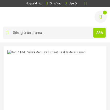
Hoşgeldiniz
Giriş Yap
Üye Ol
ARA