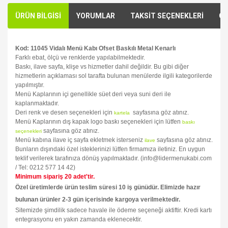
ÜRÜN BİLGİSİ
YORUMLAR
TAKSİT SEÇENEKLERİ
ÖN
Kod: 11045 Vidalı Menü Kabı Ofset Baskılı Metal Kenarlı
Farklı ebat, ölçü ve renklerde yapılabilmektedir.
Baskı, ilave sayfa, klişe vs hizmetler dahil değildir. Bu gibi diğer
hizmetlerin açıklaması sol tarafta bulunan menülerde ilgili kategorilerde
yapılmıştır.
Menü Kaplarının içi genellikle süet deri veya suni deri ile
kaplanmaktadır.
Deri renk ve desen seçenekleri için
sayfasına göz atınız.
kartela
Menü Kaplarının dış kapak logo baskı seçenekleri için lütfen
baskı
sayfasına göz atınız.
seçenekleri
Menü kabına ilave iç sayfa ekletmek isterseniz
sayfasına göz atınız.
ilave
Bunların dışındaki özel isteklerinizi lütfen firmamıza iletiniz. En uygun
teklif verilerek tarafınıza dönüş yapılmaktadır. (info@lidermenukabi.com
/ Tel: 0212 577 14 42)
Minimum sipariş 20 adet'tir.
Özel üretimlerde ürün teslim süresi 10 iş günüdür. Elimizde hazır
bulunan ürünler 2-3 gün içerisinde kargoya verilmektedir.
Sitemizde şimdilik sadece havale ile ödeme seçeneği aktiftir. Kredi kartı
entegrasyonu en yakın zamanda eklenecektir.