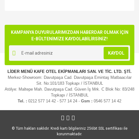
Bu ürünün fiyat bilgisi, resim, ürün açıklamalarında ve diğer
konularda yetersiz gördüğünüz noktaları öneri formunu
Bu ürüne ilk yorumu siz yapın!
kullanarak tarafımıza iletebilirsiniz.
Görüş ve önerileriniz için teşekkür ederiz.
KAMPANYA DUYURULARIMIZDAN HABERDAR OLMAK İÇİN
E-BÜLTENİMİZE KAYDOLABİLİRSİNİZ!
Yorum Yaz
Ürün resmi kalitesiz, bozuk veya görüntülenemiyor.
KAYDOL
Ürün açıklamasında eksik bilgiler bulunuyor.
Ürün bilgilerinde hatalar bulunuyor.
LİDER MENÜ KAFE OTEL EKİPMANLARI SAN. VE TİC. LTD. ŞTİ.
Ürün fiyatı diğer sitelerden daha pahalı.
Merkez-Showroom: Davutpaşa Cad. Davutpaşa Emintaş Matbaacılar
Bu ürüne benzer farklı alternatifler olmalı.
Sit. No:101/183 Topkapı / İSTANBUL
Atölye: Maltepe Mah. Davutpaşa Cad. Güven İş Mrk. C Blok No: 83/248
Topkapı / İSTANBUL
Tel. :
0212 577 14 42 - 577 14 24 -
Gsm :
0546 577 14 42
Gönder
© Tüm hakları saklıdır. Kredi kartı bilgileriniz 256bit SSL sertifikası ile
korunmaktadır.