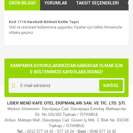
ÜRÜN BİLGİSİ
YORUMLAR
TAKSİT SEÇENEKLERİ
ÖN
Kod: 1114 Hareketli-Bölmeli Kettle Tepsi
Otel ve restorant kullanımına uygundur. Fiyatlar için lütfen firmamızla
irtibata geçiniz.
Bu ürünün fiyat bilgisi, resim, ürün açıklamalarında ve diğer
konularda yetersiz gördüğünüz noktaları öneri formunu
Bu ürüne ilk yorumu siz yapın!
kullanarak tarafımıza iletebilirsiniz.
Görüş ve önerileriniz için teşekkür ederiz.
KAMPANYA DUYURULARIMIZDAN HABERDAR OLMAK İÇİN
E-BÜLTENİMİZE KAYDOLABİLİRSİNİZ!
Yorum Yaz
Ürün resmi kalitesiz, bozuk veya görüntülenemiyor.
KAYDOL
Ürün açıklamasında eksik bilgiler bulunuyor.
Ürün bilgilerinde hatalar bulunuyor.
LİDER MENÜ KAFE OTEL EKİPMANLARI SAN. VE TİC. LTD. ŞTİ.
Ürün fiyatı diğer sitelerden daha pahalı.
Merkez-Showroom: Davutpaşa Cad. Davutpaşa Emintaş Matbaacılar
Bu ürüne benzer farklı alternatifler olmalı.
Sit. No:101/183 Topkapı / İSTANBUL
Atölye: Maltepe Mah. Davutpaşa Cad. Güven İş Mrk. C Blok No: 83/248
Topkapı / İSTANBUL
Tel. :
0212 577 14 42 - 577 14 24 -
Gsm :
0546 577 14 42