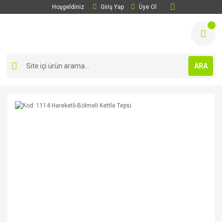
Hoşgeldiniz
Giriş Yap
Üye Ol
ARA