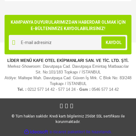
Bu ürünün fiyat bilgisi, resim, ürün açıklamalarında ve diğer
konularda yetersiz gördüğünüz noktaları öneri formunu
Bu ürüne ilk yorumu siz yapın!
kullanarak tarafımıza iletebilirsiniz.
Görüş ve önerileriniz için teşekkür ederiz.
KAMPANYA DUYURULARIMIZDAN HABERDAR OLMAK İÇİN
E-BÜLTENİMİZE KAYDOLABİLİRSİNİZ!
Yorum Yaz
Ürün resmi kalitesiz, bozuk veya görüntülenemiyor.
KAYDOL
Ürün açıklamasında eksik bilgiler bulunuyor.
Ürün bilgilerinde hatalar bulunuyor.
LİDER MENÜ KAFE OTEL EKİPMANLARI SAN. VE TİC. LTD. ŞTİ.
Ürün fiyatı diğer sitelerden daha pahalı.
Merkez-Showroom: Davutpaşa Cad. Davutpaşa Emintaş Matbaacılar
Bu ürüne benzer farklı alternatifler olmalı.
Sit. No:101/183 Topkapı / İSTANBUL
Atölye: Maltepe Mah. Davutpaşa Cad. Güven İş Mrk. C Blok No: 83/248
Topkapı / İSTANBUL
Tel. :
0212 577 14 42 - 577 14 24 -
Gsm :
0546 577 14 42
Gönder
© Tüm hakları saklıdır. Kredi kartı bilgileriniz 256bit SSL sertifikası ile
korunmaktadır.
ile
ideasoft
e-