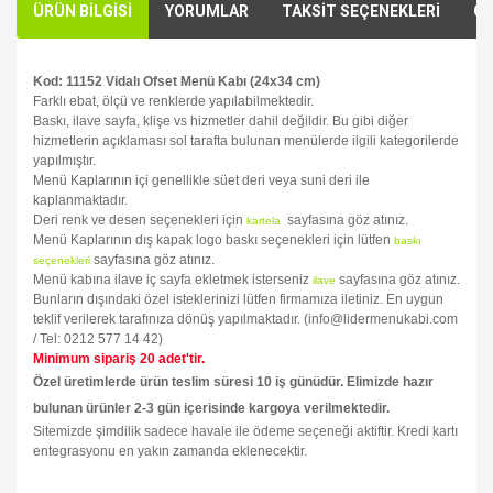
ÜRÜN BİLGİSİ
YORUMLAR
TAKSİT SEÇENEKLERİ
ÖN
Kod: 11152 Vidalı Ofset Menü Kabı (24x34 cm)
Farklı ebat, ölçü ve renklerde yapılabilmektedir.
Baskı, ilave sayfa, klişe vs hizmetler dahil değildir. Bu gibi diğer
hizmetlerin açıklaması sol tarafta bulunan menülerde ilgili kategorilerde
yapılmıştır.
Menü Kaplarının içi genellikle süet deri veya suni deri ile
kaplanmaktadır.
Deri renk ve desen seçenekleri için
sayfasına göz atınız.
kartela
Menü Kaplarının dış kapak logo baskı seçenekleri için lütfen
baskı
sayfasına göz atınız.
seçenekleri
Menü kabına ilave iç sayfa ekletmek isterseniz
sayfasına göz atınız.
ilave
Bunların dışındaki özel isteklerinizi lütfen firmamıza iletiniz. En uygun
teklif verilerek tarafınıza dönüş yapılmaktadır. (info@lidermenukabi.com
/ Tel: 0212 577 14 42)
Minimum sipariş 20 adet'tir.
Özel üretimlerde ürün teslim süresi 10 iş günüdür. Elimizde hazır
bulunan ürünler 2-3 gün içerisinde kargoya verilmektedir.
Sitemizde şimdilik sadece havale ile ödeme seçeneği aktiftir. Kredi kartı
entegrasyonu en yakın zamanda eklenecektir.