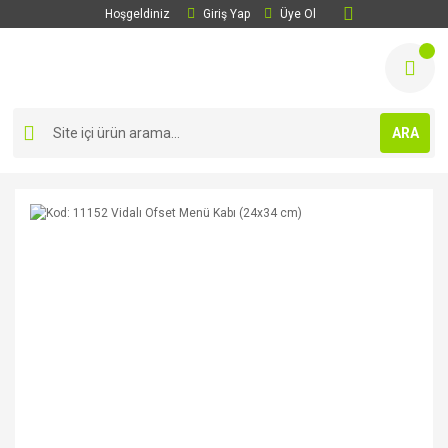
Hoşgeldiniz
Giriş Yap
Üye Ol
ARA