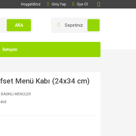
Hoşgeldiniz
Giriş Yap
Üye Ol
ARA
Sepetiniz
İletişim
Ofset Menü Kabı (24x34 cm)
 BASKILI MENÜLER
468