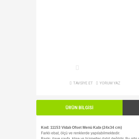
TAVSİYE ET
YORUM YAZ
ÜRÜN BİLGİSİ
Kod: 11153 Vidalı Ofset Menü Kabı (24x34 cm)
Farklı ebat, ölçü ve renklerde yapılabilmektedir.
Baskı, ilave sayfa, klişe vs hizmetler dahil değildir. Bu gib