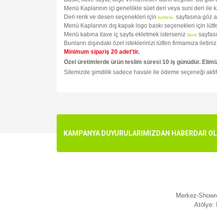
Menü Kaplarının içi genellikle süet deri veya suni deri ile 
Deri renk ve desen seçenekleri için
sayfasına göz a
kartela
Menü Kaplarının dış kapak logo baskı seçenekleri için lüt
Menü kabına ilave iç sayfa ekletmek isterseniz
sayfası
ilave
Bunların dışındaki özel isteklerinizi lütfen firmamıza ileti
Minimum sipariş 20 adet'tir.
Özel üretimlerde ürün teslim süresi 10 iş günüdür. Elimi
Sitemizde şimdilik sadece havale ile ödeme seçeneği aktif
Bu ürünün fiyat bilgisi, resim, ürün açıklamalarında v
Görüş ve önerileriniz için teşekkür ederiz.
Ürün resmi kalitesiz, bozuk veya görüntülenemiyo
KAMPANYA DUYURULARIMIZDAN HABERDAR OLMA
Ürün açıklamasında eksik bilgiler bulunuyor.
Ürün bilgilerinde hatalar bulunuyor.
Ürün fiyatı diğer sitelerden daha pahalı.
Bu ürüne benzer farklı alternatifler olmalı.
Merkez-Showro
Atölye: