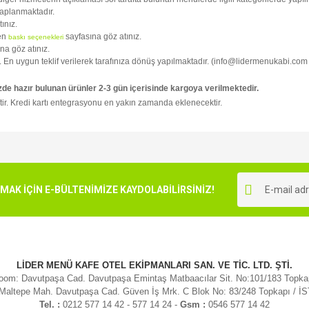
kaplanmaktadır.
tınız.
fen
sayfasına göz atınız.
baskı seçenekleri
na göz atınız.
niz. En uygun teklif verilerek tarafınıza dönüş yapılmaktadır. (info@lidermenukabi.com
zde hazır bulunan ürünler 2-3 gün içerisinde kargoya verilmektedir.
tir. Kredi kartı entegrasyonu en yakın zamanda eklenecektir.
e diğer konularda yetersiz gördüğünüz noktaları öneri formunu kullanarak tarafımı
Bu ürüne ilk yorumu siz yapın!
r.
K İÇİN E-BÜLTENİMİZE KAYDOLABİLİRSİNİZ!
Yorum Yaz
LİDER MENÜ KAFE OTEL EKİPMANLARI SAN. VE TİC. LTD. ŞTİ.
om: Davutpaşa Cad. Davutpaşa Emintaş Matbaacılar Sit. No:101/183 Topk
 Maltepe Mah. Davutpaşa Cad. Güven İş Mrk. C Blok No: 83/248 Topkapı / 
Tel. :
0212 577 14 42 - 577 14 24 -
Gsm :
0546 577 14 42