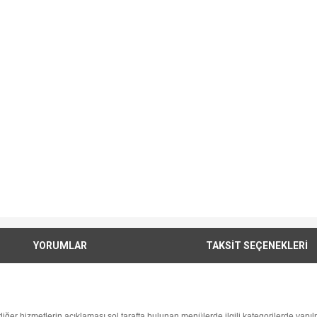
YORUMLAR
TAKSİT SEÇENEKLERİ
i diğer hizmetlerin açıklaması sol tarafta bulunan menülerde ilgili kategorilerde yapılm