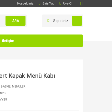
Hoşgeldiniz
Giriş Yap
Üye Ol
ARA
Sepetiniz
İletişim
ert Kapak Menü Kabı
 BASKILI MENÜLER
 Menü
VY28