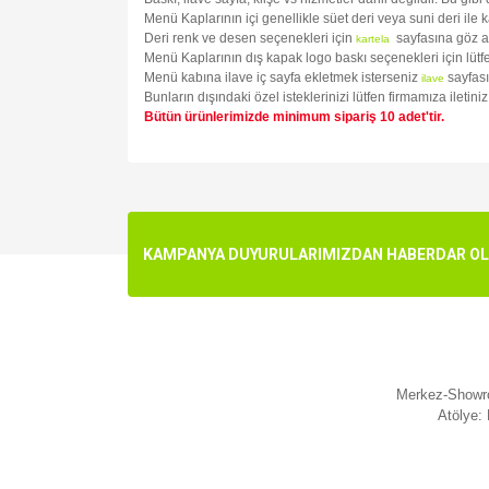
Menü Kaplarının içi genellikle süet deri veya suni deri ile 
Deri renk ve desen seçenekleri için
sayfasına göz a
kartela
Menü Kaplarının dış kapak logo baskı seçenekleri için lüt
Menü kabına ilave iç sayfa ekletmek isterseniz
sayfası
ilave
Bunların dışındaki özel isteklerinizi lütfen firmamıza ileti
Bütün ürünlerimizde minimum sipariş 10 adet'tir.
Bu ürünün fiyat bilgisi, resim, ürün açıklamalarında v
Görüş ve önerileriniz için teşekkür ederiz.
Ürün resmi kalitesiz, bozuk veya görüntülenemiyo
KAMPANYA DUYURULARIMIZDAN HABERDAR OLMA
Ürün açıklamasında eksik bilgiler bulunuyor.
Ürün bilgilerinde hatalar bulunuyor.
Ürün fiyatı diğer sitelerden daha pahalı.
Bu ürüne benzer farklı alternatifler olmalı.
Merkez-Showro
Atölye: