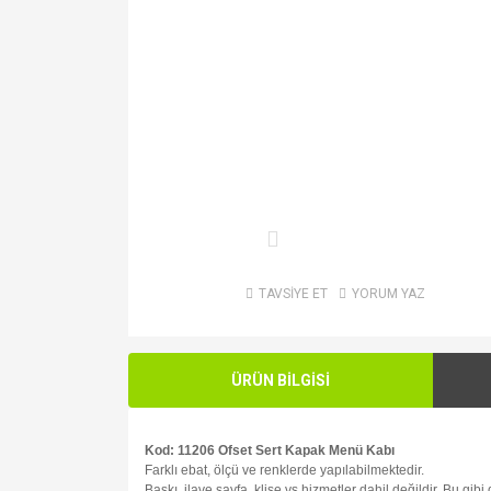
TAVSİYE ET
YORUM YAZ
ÜRÜN BİLGİSİ
Kod: 11206 Ofset Sert Kapak Menü Kabı
Farklı ebat, ölçü ve renklerde yapılabilmektedir.
Baskı, ilave sayfa, klişe vs hizmetler dahil değildir. Bu gib