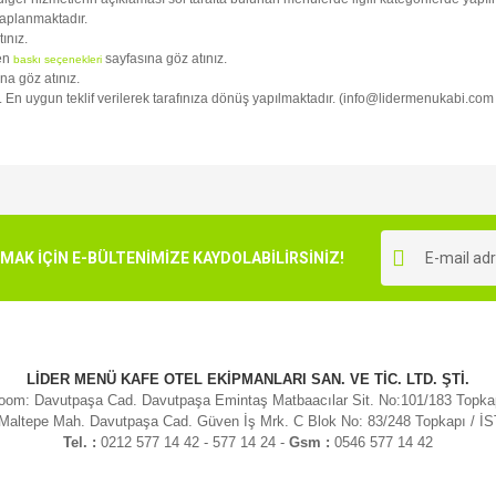
kaplanmaktadır.
tınız.
fen
sayfasına göz atınız.
baskı seçenekleri
na göz atınız.
niz. En uygun teklif verilerek tarafınıza dönüş yapılmaktadır. (info@lidermenukabi.com
e diğer konularda yetersiz gördüğünüz noktaları öneri formunu kullanarak tarafımı
Bu ürüne ilk yorumu siz yapın!
r.
K İÇİN E-BÜLTENİMİZE KAYDOLABİLİRSİNİZ!
Yorum Yaz
LİDER MENÜ KAFE OTEL EKİPMANLARI SAN. VE TİC. LTD. ŞTİ.
om: Davutpaşa Cad. Davutpaşa Emintaş Matbaacılar Sit. No:101/183 Topk
 Maltepe Mah. Davutpaşa Cad. Güven İş Mrk. C Blok No: 83/248 Topkapı / 
Tel. :
0212 577 14 42 - 577 14 24 -
Gsm :
0546 577 14 42