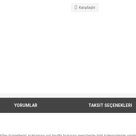
Karşılaştır
YORUMLAR
TAKSİT SEÇENEKLERİ
i diğer hizmetlerin açıklaması sol tarafta bulunan menülerde ilgili kategorilerde yapılm