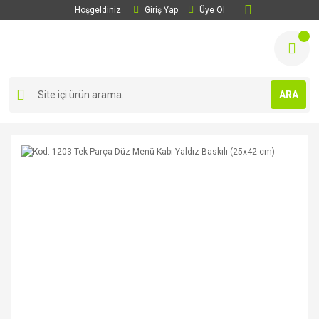
Hoşgeldiniz
Giriş Yap
Üye Ol
ARA