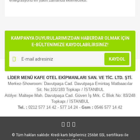
entegrasyonu en yakın zamanda eklenecektir.
Bu ürünün fiyat bilgisi, resim, ürün açıklamalarında ve diğer
konularda yetersiz gördüğünüz noktaları öneri formunu
Bu ürüne ilk yorumu siz yapın!
kullanarak tarafımıza iletebilirsiniz.
Görüş ve önerileriniz için teşekkür ederiz.
KAMPANYA DUYURULARIMIZDAN HABERDAR OLMAK İÇİN
E-BÜLTENİMİZE KAYDOLABİLİRSİNİZ!
Yorum Yaz
Ürün resmi kalitesiz, bozuk veya görüntülenemiyor.
KAYDOL
Ürün açıklamasında eksik bilgiler bulunuyor.
Ürün bilgilerinde hatalar bulunuyor.
LİDER MENÜ KAFE OTEL EKİPMANLARI SAN. VE TİC. LTD. ŞTİ.
Ürün fiyatı diğer sitelerden daha pahalı.
Merkez-Showroom: Davutpaşa Cad. Davutpaşa Emintaş Matbaacılar
Bu ürüne benzer farklı alternatifler olmalı.
Sit. No:101/183 Topkapı / İSTANBUL
Atölye: Maltepe Mah. Davutpaşa Cad. Güven İş Mrk. C Blok No: 83/248
Topkapı / İSTANBUL
Tel. :
0212 577 14 42 - 577 14 24 -
Gsm :
0546 577 14 42
Gönder
© Tüm hakları saklıdır. Kredi kartı bilgileriniz 256bit SSL sertifikası ile