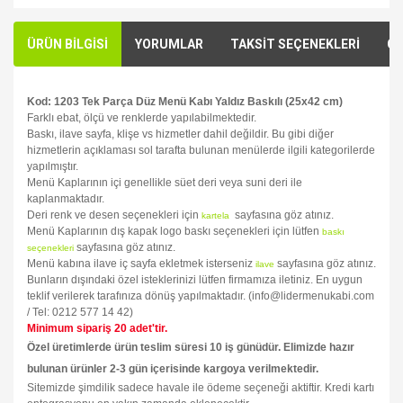
ÜRÜN BİLGİSİ
YORUMLAR
TAKSİT SEÇENEKLERİ
ÖN
Kod: 1203 Tek Parça Düz Menü Kabı Yaldız Baskılı (25x42 cm)
Farklı ebat, ölçü ve renklerde yapılabilmektedir.
Baskı, ilave sayfa, klişe vs hizmetler dahil değildir. Bu gibi diğer
hizmetlerin açıklaması sol tarafta bulunan menülerde ilgili kategorilerde
yapılmıştır.
Menü Kaplarının içi genellikle süet deri veya suni deri ile
kaplanmaktadır.
Deri renk ve desen seçenekleri için
sayfasına göz atınız.
kartela
Menü Kaplarının dış kapak logo baskı seçenekleri için lütfen
baskı
sayfasına göz atınız.
seçenekleri
Menü kabına ilave iç sayfa ekletmek isterseniz
sayfasına göz atınız.
ilave
Bunların dışındaki özel isteklerinizi lütfen firmamıza iletiniz. En uygun
teklif verilerek tarafınıza dönüş yapılmaktadır. (info@lidermenukabi.com
/ Tel: 0212 577 14 42)
Minimum sipariş 20 adet'tir.
Özel üretimlerde ürün teslim süresi 10 iş günüdür. Elimizde hazır
bulunan ürünler 2-3 gün içerisinde kargoya verilmektedir.
Sitemizde şimdilik sadece havale ile ödeme seçeneği aktiftir. Kredi kartı