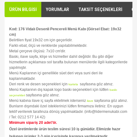
ÜRÜN BİLGİSİ
YORUMLAR
TAKSİT SEÇENEKLERİ
ÖN
Kod: 176 Vidalı Desenli Pencereli Menü Kabı (Görsel Ebat: 19x32
cm)
Belirtilen fiyat 19x32 cm için geçerlidir.
Farklı ebat, ölçü ve renklerde yapılabilmektedir.
Metal çerçeve ölçüsü: 7x10 cm'dir.
Baskı, ilave sayfa, klişe vs hizmetler dahil değildir. Bu gibi diğer
hizmetlerin açıklaması sol tarafta bulunan menülerde ilgili kategorilerde
yapılmıştır.
Menü Kaplarının içi genellikle süet deri veya suni deri ile
kaplanmaktadır.
Deri renk ve desen seçenekleri için
sayfasına göz atınız.
kartela
Menü Kaplarının dış kapak logo baskı seçenekleri için lütfen
baskı
sayfasına göz atınız.
seçenekleri
Menü kabına ilave iç sayfa ekletmek isterseniz
sayfasına göz atınız.
ilave
Bunların dışındaki özel isteklerinizi lütfen firmamıza iletiniz. En uygun
teklif verilerek tarafınıza dönüş yapılmaktadır. (info@lidermenukabi.com
/ Tel: 0212 577 14 42)
Minimum sipariş 20 adet'tir.
Özel üretimlerde ürün teslim süresi 10 iş günüdür. Elimizde hazır
bulunan ürünler 2-3 gün içerisinde kargoya verilmektedir.