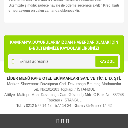
Sitemizde şimdilik sadece havale ile ödeme seçeneği aktiftir. Kredi kartı
entegrasyonu en yakın zamanda eklenecektir.
Bu ürünün fiyat bilgisi, resim, ürün açıklamalarında ve diğer
konularda yetersiz gördüğünüz noktaları öneri formunu
Bu ürüne ilk yorumu siz yapın!
kullanarak tarafımıza iletebilirsiniz.
Görüş ve önerileriniz için teşekkür ederiz.
KAMPANYA DUYURULARIMIZDAN HABERDAR OLMAK İÇİN
E-BÜLTENİMİZE KAYDOLABİLİRSİNİZ!
Yorum Yaz
Ürün resmi kalitesiz, bozuk veya görüntülenemiyor.
KAYDOL
Ürün açıklamasında eksik bilgiler bulunuyor.
Ürün bilgilerinde hatalar bulunuyor.
LİDER MENÜ KAFE OTEL EKİPMANLARI SAN. VE TİC. LTD. ŞTİ.
Ürün fiyatı diğer sitelerden daha pahalı.
Merkez-Showroom: Davutpaşa Cad. Davutpaşa Emintaş Matbaacılar
Bu ürüne benzer farklı alternatifler olmalı.
Sit. No:101/183 Topkapı / İSTANBUL
Atölye: Maltepe Mah. Davutpaşa Cad. Güven İş Mrk. C Blok No: 83/248
Topkapı / İSTANBUL
Tel. :
0212 577 14 42 - 577 14 24 -
Gsm :
0546 577 14 42
Gönder