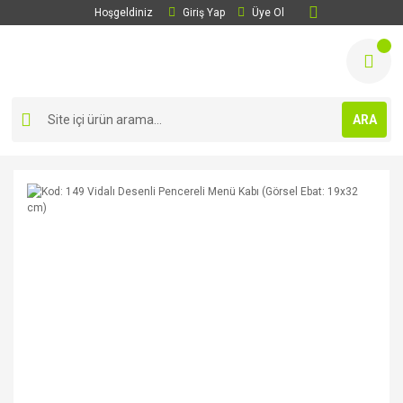
Hoşgeldiniz
Giriş Yap
Üye Ol
ARA