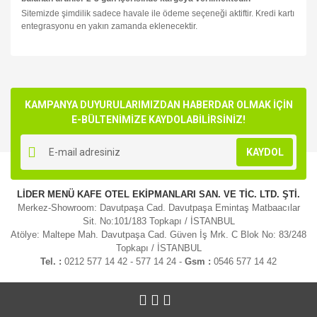
Sitemizde şimdilik sadece havale ile ödeme seçeneği aktiftir. Kredi kartı
entegrasyonu en yakın zamanda eklenecektir.
Bu ürünün fiyat bilgisi, resim, ürün açıklamalarında ve diğer
konularda yetersiz gördüğünüz noktaları öneri formunu
Bu ürüne ilk yorumu siz yapın!
kullanarak tarafımıza iletebilirsiniz.
Görüş ve önerileriniz için teşekkür ederiz.
KAMPANYA DUYURULARIMIZDAN HABERDAR OLMAK İÇİN
E-BÜLTENİMİZE KAYDOLABİLİRSİNİZ!
Yorum Yaz
Ürün resmi kalitesiz, bozuk veya görüntülenemiyor.
KAYDOL
Ürün açıklamasında eksik bilgiler bulunuyor.
Ürün bilgilerinde hatalar bulunuyor.
LİDER MENÜ KAFE OTEL EKİPMANLARI SAN. VE TİC. LTD. ŞTİ.
Ürün fiyatı diğer sitelerden daha pahalı.
Merkez-Showroom: Davutpaşa Cad. Davutpaşa Emintaş Matbaacılar
Bu ürüne benzer farklı alternatifler olmalı.
Sit. No:101/183 Topkapı / İSTANBUL
Atölye: Maltepe Mah. Davutpaşa Cad. Güven İş Mrk. C Blok No: 83/248
Topkapı / İSTANBUL
Tel. :
0212 577 14 42 - 577 14 24 -
Gsm :
0546 577 14 42
Gönder