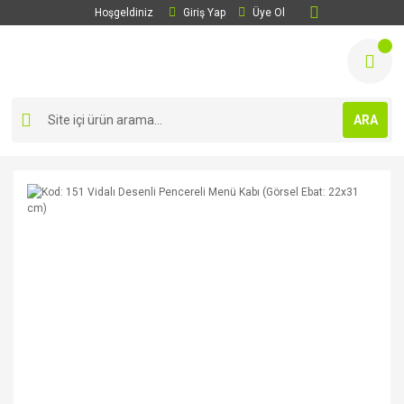
Hoşgeldiniz
Giriş Yap
Üye Ol
ARA