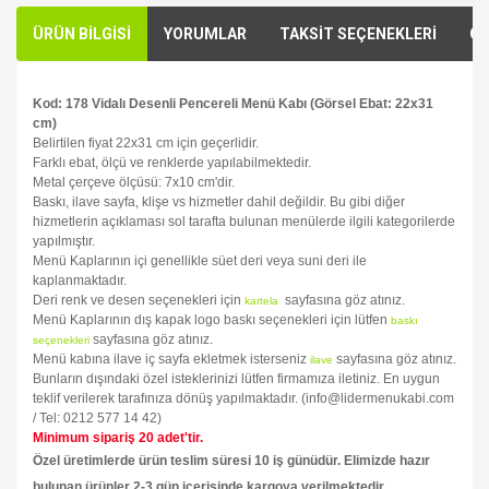
ÜRÜN BİLGİSİ
YORUMLAR
TAKSİT SEÇENEKLERİ
ÖN
Kod: 178 Vidalı Desenli Pencereli Menü Kabı (Görsel Ebat: 22x31
cm)
Belirtilen fiyat 22x31 cm için geçerlidir.
Farklı ebat, ölçü ve renklerde yapılabilmektedir.
Metal çerçeve ölçüsü: 7x10 cm'dir.
Baskı, ilave sayfa, klişe vs hizmetler dahil değildir. Bu gibi diğer
hizmetlerin açıklaması sol tarafta bulunan menülerde ilgili kategorilerde
yapılmıştır.
Menü Kaplarının içi genellikle süet deri veya suni deri ile
kaplanmaktadır.
Deri renk ve desen seçenekleri için
sayfasına göz atınız.
kartela
Menü Kaplarının dış kapak logo baskı seçenekleri için lütfen
baskı
sayfasına göz atınız.
seçenekleri
Menü kabına ilave iç sayfa ekletmek isterseniz
sayfasına göz atınız.
ilave
Bunların dışındaki özel isteklerinizi lütfen firmamıza iletiniz. En uygun
teklif verilerek tarafınıza dönüş yapılmaktadır. (info@lidermenukabi.com
/ Tel: 0212 577 14 42)
Minimum sipariş 20 adet'tir.
Özel üretimlerde ürün teslim süresi 10 iş günüdür. Elimizde hazır
bulunan ürünler 2-3 gün içerisinde kargoya verilmektedir.