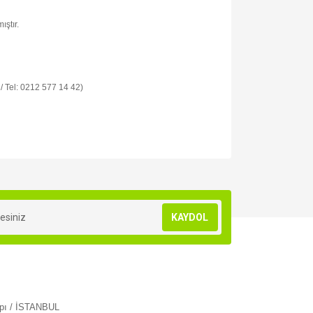
ıştır.
 / Tel: 0212 577 14 42)
za iletebilirsiniz.
KAYDOL
apı / İSTANBUL