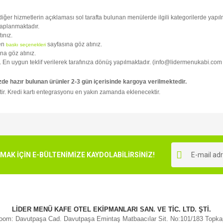
i diğer hizmetlerin açıklaması sol tarafta bulunan menülerde ilgili kategorilerde yapılm
kaplanmaktadır.
tınız.
fen
sayfasına göz atınız.
baskı seçenekleri
na göz atınız.
niz. En uygun teklif verilerek tarafınıza dönüş yapılmaktadır. (info@lidermenukabi.com
zde hazır bulunan ürünler 2-3 gün içerisinde kargoya verilmektedir.
tir. Kredi kartı entegrasyonu en yakın zamanda eklenecektir.
e diğer konularda yetersiz gördüğünüz noktaları öneri formunu kullanarak tarafımı
Bu ürüne ilk yorumu siz yapın!
r.
K İÇİN E-BÜLTENİMİZE KAYDOLABİLİRSİNİZ!
Yorum Yaz
LİDER MENÜ KAFE OTEL EKİPMANLARI SAN. VE TİC. LTD. ŞTİ.
om: Davutpaşa Cad. Davutpaşa Emintaş Matbaacılar Sit. No:101/183 Topk