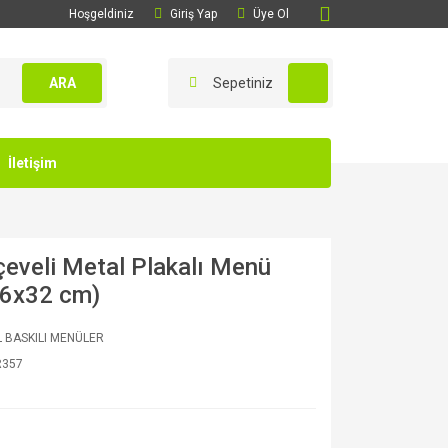
Hoşgeldiniz
Giriş Yap
Üye Ol
ARA
Sepetiniz
İletişim
çeveli Metal Plakalı Menü
26x32 cm)
 BASKILI MENÜLER
R357