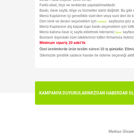
Farklı ebat, ölçü ve renklerde yapılabilmektedir.
Baskı, ilave sayfa, klişe vs hizmetler dahil değildir. Bu gib
Menü Kaplarının içi genellikle süet deri veya suni deri ile 
Deri renk ve desen seçenekleri için
sayfasına göz a
kartela
Menü Kaplarının dış kapak logo baskı seçenekleri için lüt
Menü kabına ilave iç sayfa ekletmek isterseniz
sayfası
ilave
Bunların dışındaki özel isteklerinizi lütfen firmamıza ileti
Minimum sipariş 20 adet'tir.
Özel üretimlerde ürün teslim süresi 10 iş günüdür. Elimi
Sitemizde şimdilik sadece havale ile ödeme seçeneği aktif
Bu ürünün fiyat bilgisi, resim, ürün açıklamalarında v
Görüş ve önerileriniz için teşekkür ederiz.
Ürün resmi kalitesiz, bozuk veya görüntülenemiyo
KAMPANYA DUYURULARIMIZDAN HABERDAR OLMA
Ürün açıklamasında eksik bilgiler bulunuyor.
Ürün bilgilerinde hatalar bulunuyor.
Ürün fiyatı diğer sitelerden daha pahalı.
Bu ürüne benzer farklı alternatifler olmalı.
Merkez-Showro