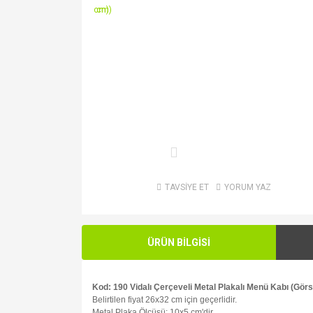
TAVSİYE ET
YORUM YAZ
ÜRÜN BİLGİSİ
Kod: 190 Vidalı Çerçeveli Metal Plakalı Menü Kabı (Gör
Belirtilen fiyat 26x32 cm için geçerlidir.
Metal Plaka Ölçüsü: 10x5 cm'dir.