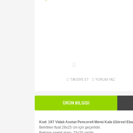
TAVSİYE ET
YORUM YAZ
ÜRÜN BİLGİSİ
Kod: 197 Vidalı Asetat Pencereli Menü Kabı (Görsel Eb
Belirtilen fiyat 28x25 cm için geçerlidir.
Reklam asetat alanı: 23x20 cm'dir.