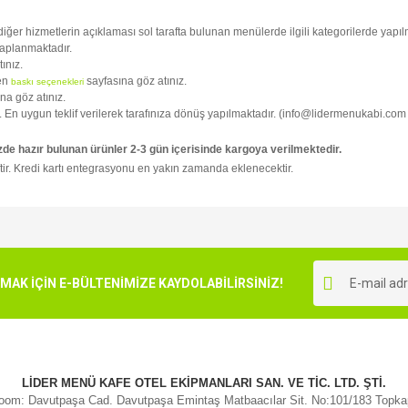
i diğer hizmetlerin açıklaması sol tarafta bulunan menülerde ilgili kategorilerde yapılm
kaplanmaktadır.
tınız.
fen
sayfasına göz atınız.
baskı seçenekleri
na göz atınız.
niz. En uygun teklif verilerek tarafınıza dönüş yapılmaktadır. (info@lidermenukabi.com
zde hazır bulunan ürünler 2-3 gün içerisinde kargoya verilmektedir.
tir. Kredi kartı entegrasyonu en yakın zamanda eklenecektir.
e diğer konularda yetersiz gördüğünüz noktaları öneri formunu kullanarak tarafımı
Bu ürüne ilk yorumu siz yapın!
r.
K İÇİN E-BÜLTENİMİZE KAYDOLABİLİRSİNİZ!
Yorum Yaz
LİDER MENÜ KAFE OTEL EKİPMANLARI SAN. VE TİC. LTD. ŞTİ.
om: Davutpaşa Cad. Davutpaşa Emintaş Matbaacılar Sit. No:101/183 Topk