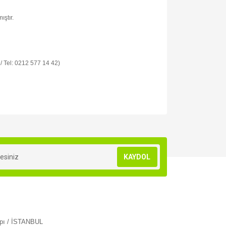
ıştır.
 / Tel: 0212 577 14 42)
za iletebilirsiniz.
KAYDOL
apı / İSTANBUL