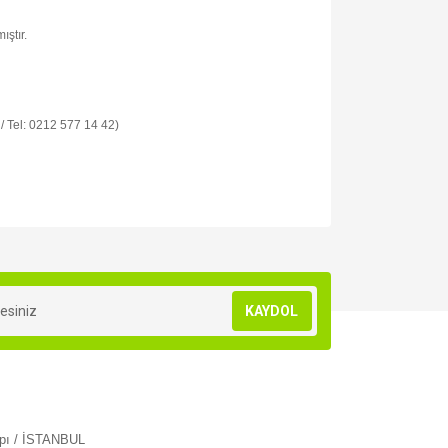
ıştır.
 / Tel: 0212 577 14 42)
za iletebilirsiniz.
KAYDOL
apı / İSTANBUL