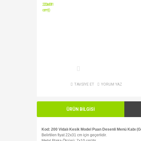
TAVSİYE ET
YORUM YAZ
ÜRÜN BİLGİSİ
Kod: 200 Vidalı Kesik Model Puan Desenli Menü Kabı (G
Belirtilen fiyat 22x31 cm için geçerlidir.
Metal Plaka Ölçüsü: 7x10 cm'dir.