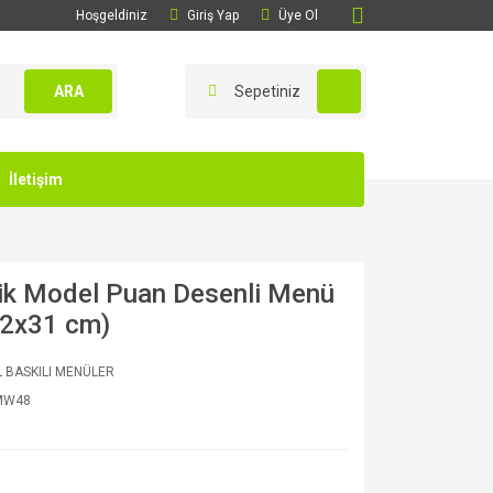
Hoşgeldiniz
Giriş Yap
Üye Ol
ARA
Sepetiniz
İletişim
sik Model Puan Desenli Menü
22x31 cm)
 BASKILI MENÜLER
MW48