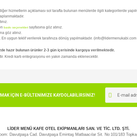
i diğer hizmetlerin açıklaması sol tarafta bulunan menülerde ilgili kategorilerde yapılm
kaplanmaktadır.
tınız.
fen
sayfasına göz atınız.
baskı seçenekleri
na göz atınız.
niz. En uygun teklif verilerek tarafınıza dönüş yapılmaktadır. (info@lidermenukabi.com
zde hazır bulunan ürünler 2-3 gün içerisinde kargoya verilmektedir.
tir. Kredi kartı entegrasyonu en yakın zamanda eklenecektir.
e diğer konularda yetersiz gördüğünüz noktaları öneri formunu kullanarak tarafımı
Bu ürüne ilk yorumu siz yapın!
r.
K İÇİN E-BÜLTENİMİZE KAYDOLABİLİRSİNİZ!
Yorum Yaz
LİDER MENÜ KAFE OTEL EKİPMANLARI SAN. VE TİC. LTD. ŞTİ.
om: Davutpaşa Cad. Davutpaşa Emintaş Matbaacılar Sit. No:101/183 Topk