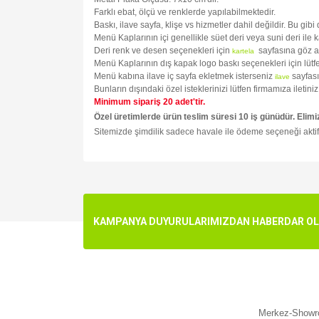
Farklı ebat, ölçü ve renklerde yapılabilmektedir.
Baskı, ilave sayfa, klişe vs hizmetler dahil değildir. Bu gib
Menü Kaplarının içi genellikle süet deri veya suni deri ile 
Deri renk ve desen seçenekleri için
sayfasına göz a
kartela
Menü Kaplarının dış kapak logo baskı seçenekleri için lüt
Menü kabına ilave iç sayfa ekletmek isterseniz
sayfası
ilave
Bunların dışındaki özel isteklerinizi lütfen firmamıza ileti
Minimum sipariş 20 adet'tir.
Özel üretimlerde ürün teslim süresi 10 iş günüdür. Elimi
Sitemizde şimdilik sadece havale ile ödeme seçeneği aktif
Bu ürünün fiyat bilgisi, resim, ürün açıklamalarında v
Görüş ve önerileriniz için teşekkür ederiz.
Ürün resmi kalitesiz, bozuk veya görüntülenemiyo
KAMPANYA DUYURULARIMIZDAN HABERDAR OLMA
Ürün açıklamasında eksik bilgiler bulunuyor.
Ürün bilgilerinde hatalar bulunuyor.
Ürün fiyatı diğer sitelerden daha pahalı.
Bu ürüne benzer farklı alternatifler olmalı.
Merkez-Showro