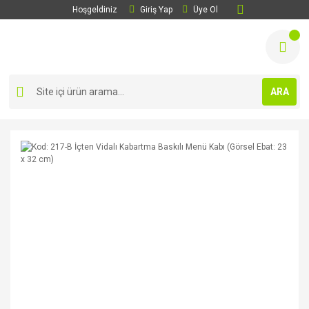
Hoşgeldiniz
Giriş Yap
Üye Ol
ARA