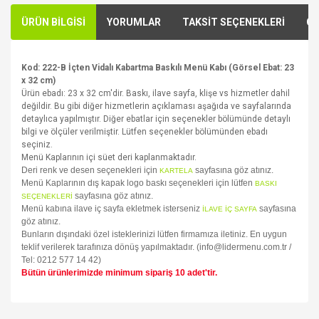
ÜRÜN BİLGİSİ
YORUMLAR
TAKSİT SEÇENEKLERİ
ÖN
Kod: 222-B İçten Vidalı Kabartma Baskılı Menü Kabı (Görsel Ebat: 23
x 32 cm)
Ürün ebadı: 23 x 32 cm'dir. Baskı, ilave sayfa, klişe vs hizmetler dahil
değildir. Bu gibi diğer hizmetlerin açıklaması aşağıda ve sayfalarında
detaylıca yapılmıştır. Diğer ebatlar için seçenekler bölümünde detaylı
bilgi ve ölçüler verilmiştir. Lütfen seçenekler bölümünden ebadı
seçiniz.
Menü Kaplarının içi süet deri kaplanmaktadır.
Deri renk ve desen seçenekleri için
sayfasına göz atınız.
KARTELA
Menü Kaplarının dış kapak logo baskı seçenekleri için lütfen
BASKI
sayfasına göz atınız.
SEÇENEKLERİ
Menü kabına ilave iç sayfa ekletmek isterseniz
sayfasına
İLAVE İÇ SAYFA
göz atınız.
Bunların dışındaki özel isteklerinizi lütfen firmamıza iletiniz. En uygun
teklif verilerek tarafınıza dönüş yapılmaktadır. (info@lidermenu.com.tr /
Tel: 0212 577 14 42)
Bütün ürünlerimizde minimum sipariş 10 adet'tir.
Bu ürünün fiyat bilgisi, resim, ürün açıklamalarında ve diğer