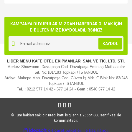
Bu ürünün fiyat bilgisi, resim, ürün açıklamalarında ve diğer
konularda yetersiz gördüğünüz noktaları öneri formunu
Bu ürüne ilk yorumu siz yapın!
kullanarak tarafımıza iletebilirsiniz.
Görüş ve önerileriniz için teşekkür ederiz.
KAMPANYA DUYURULARIMIZDAN HABERDAR OLMAK İÇİN
E-BÜLTENİMİZE KAYDOLABİLİRSİNİZ!
Yorum Yaz
Ürün resmi kalitesiz, bozuk veya görüntülenemiyor.
KAYDOL
Ürün açıklamasında eksik bilgiler bulunuyor.
Ürün bilgilerinde hatalar bulunuyor.
LİDER MENÜ KAFE OTEL EKİPMANLARI SAN. VE TİC. LTD. ŞTİ.
Ürün fiyatı diğer sitelerden daha pahalı.
Merkez-Showroom: Davutpaşa Cad. Davutpaşa Emintaş Matbaacılar
Bu ürüne benzer farklı alternatifler olmalı.
Sit. No:101/183 Topkapı / İSTANBUL
Atölye: Maltepe Mah. Davutpaşa Cad. Güven İş Mrk. C Blok No: 83/248
Topkapı / İSTANBUL
Tel. :
0212 577 14 42 - 577 14 24 -
Gsm :
0546 577 14 42
Gönder
© Tüm hakları saklıdır. Kredi kartı bilgileriniz 256bit SSL sertifikası ile
korunmaktadır.
ile
ideasoft
e-