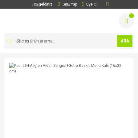
Hoşgeldiniz
Giriş Yap
Üye Ol
ARA