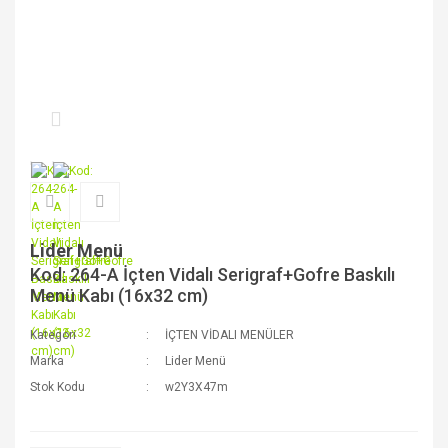
Lider Menü
Kod: 264-A İçten Vidalı Serigraf+Gofre Baskılı
Menü Kabı (16x32 cm)
Kategori
İÇTEN VİDALI MENÜLER
Marka
Lider Menü
Stok Kodu
w2Y3X47m