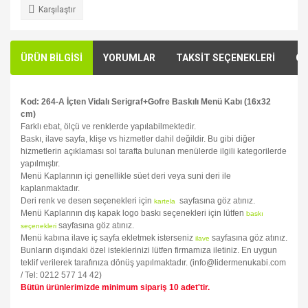
Karşılaştır
ÜRÜN BİLGİSİ
YORUMLAR
TAKSİT SEÇENEKLERİ
ÖN
Kod: 264-A İçten Vidalı Serigraf+Gofre Baskılı Menü Kabı (16x32
cm)
Farklı ebat, ölçü ve renklerde yapılabilmektedir.
Baskı, ilave sayfa, klişe vs hizmetler dahil değildir. Bu gibi diğer
hizmetlerin açıklaması sol tarafta bulunan menülerde ilgili kategorilerde
yapılmıştır.
Menü Kaplarının içi genellikle süet deri veya suni deri ile
kaplanmaktadır.
Deri renk ve desen seçenekleri için
sayfasına göz atınız.
kartela
Menü Kaplarının dış kapak logo baskı seçenekleri için lütfen
baskı
sayfasına göz atınız.
seçenekleri
Menü kabına ilave iç sayfa ekletmek isterseniz
sayfasına göz atınız.
ilave
Bunların dışındaki özel isteklerinizi lütfen firmamıza iletiniz. En uygun
teklif verilerek tarafınıza dönüş yapılmaktadır. (info@lidermenukabi.com
/ Tel: 0212 577 14 42)
Bütün ürünlerimizde minimum sipariş 10 adet'tir.