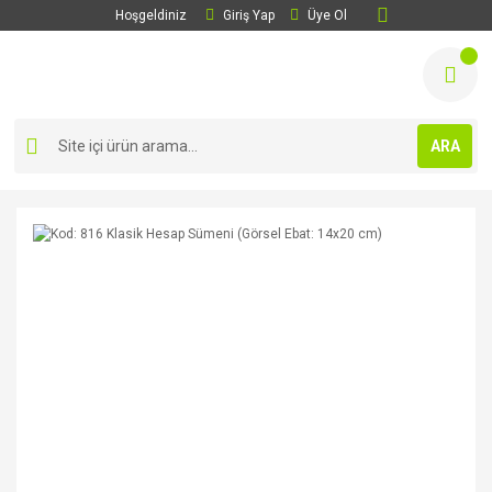
Hoşgeldiniz
Giriş Yap
Üye Ol
ARA