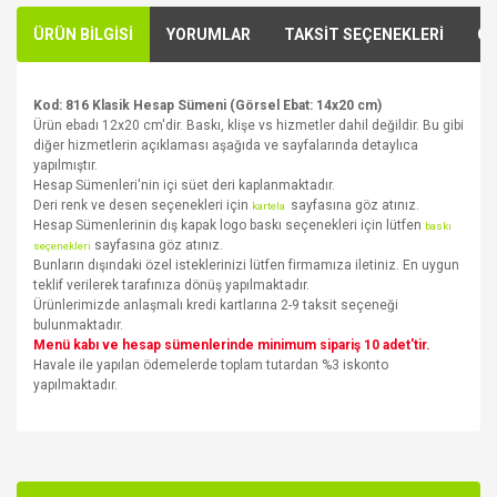
ÜRÜN BİLGİSİ
YORUMLAR
TAKSİT SEÇENEKLERİ
ÖN
Kod: 816 Klasik Hesap Sümeni (Görsel Ebat: 14x20 cm)
Ürün ebadı 12x20 cm'dir. Baskı, klişe vs hizmetler dahil değildir. Bu gibi
diğer hizmetlerin açıklaması aşağıda ve sayfalarında detaylıca
yapılmıştır.
Hesap Sümenleri'nin içi süet deri kaplanmaktadır.
Deri renk ve desen seçenekleri için
sayfasına göz atınız.
kartela
Hesap Sümenlerinin dış kapak logo baskı seçenekleri için lütfen
baskı
sayfasına göz atınız.
seçenekleri
Bunların dışındaki özel isteklerinizi lütfen firmamıza iletiniz. En uygun
teklif verilerek tarafınıza dönüş yapılmaktadır.
Ürünlerimizde anlaşmalı kredi kartlarına 2-9 taksit seçeneği
bulunmaktadır.
Menü kabı ve hesap sümenlerinde minimum sipariş 10 adet'tir.
Havale ile yapılan ödemelerde toplam tutardan %3 iskonto
yapılmaktadır.
Bu ürünün fiyat bilgisi, resim, ürün açıklamalarında ve diğer
konularda yetersiz gördüğünüz noktaları öneri formunu
Bu ürüne ilk yorumu siz yapın!
kullanarak tarafımıza iletebilirsiniz.