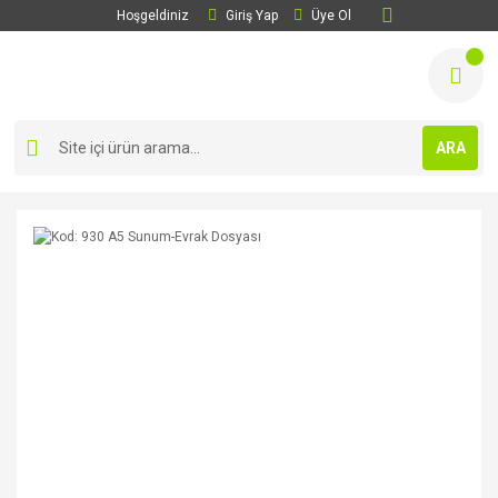
Hoşgeldiniz
Giriş Yap
Üye Ol
ARA