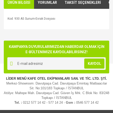
ÜRÜN BİLGİSİ
YORUMLAR
TAKSİT SEÇENEKLERİ
ÖN
Kod: 930 A5 Sunum-Evrak Dosyası
Bu ürünün fiyat bilgisi, resim, ürün açıklamalarında ve diğer
konularda yetersiz gördüğünüz noktaları öneri formunu
Bu ürüne ilk yorumu siz yapın!
kullanarak tarafımıza iletebilirsiniz.
Görüş ve önerileriniz için teşekkür ederiz.
KAMPANYA DUYURULARIMIZDAN HABERDAR OLMAK İÇİN
E-BÜLTENİMİZE KAYDOLABİLİRSİNİZ!
Yorum Yaz
Ürün resmi kalitesiz, bozuk veya görüntülenemiyor.
KAYDOL
Ürün açıklamasında eksik bilgiler bulunuyor.
Ürün bilgilerinde hatalar bulunuyor.
LİDER MENÜ KAFE OTEL EKİPMANLARI SAN. VE TİC. LTD. ŞTİ.
Ürün fiyatı diğer sitelerden daha pahalı.
Merkez-Showroom: Davutpaşa Cad. Davutpaşa Emintaş Matbaacılar
Bu ürüne benzer farklı alternatifler olmalı.
Sit. No:101/183 Topkapı / İSTANBUL
Atölye: Maltepe Mah. Davutpaşa Cad. Güven İş Mrk. C Blok No: 83/248
Topkapı / İSTANBUL
Tel. :
0212 577 14 42 - 577 14 24 -
Gsm :
0546 577 14 42