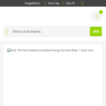
Hoşgeldiniz
Giriş Yap
Üye Ol
ARA