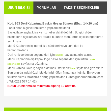
ÜRÜN BİLGİSİ
YORUMLAR
TAKSİT SEÇENEKLERİ
ÖN
Kod: 953 Deri Kabartma Baskılı Hesap Sümeni (Ebat: 14x20 cm)
Farklı ebat, ölçü ve renklerde yapılabilmektedir.
Baskı, ilave sayfa, klişe vs hizmetler dahil değildir. Bu gibi diğer
hizmetlerin açıklaması sol tarafta bulunan menülerde ilgili kategorilerde
yapılmıştır.
Menü Kaplarının içi genellikle süet deri veya suni deri ile
kaplanmaktadır.
Deri renk ve desen seçenekleri için
sayfasına göz atınız.
kartela
Menü Kaplarının dış kapak logo baskı seçenekleri için lütfen
baskı
sayfasına göz atınız.
seçenekleri
Menü kabına ilave iç sayfa ekletmek isterseniz
sayfasına göz atınız.
ilave
Bunların dışındaki özel isteklerinizi lütfen firmamıza iletiniz. En uygun
teklif verilerek tarafınıza dönüş yapılmaktadır. (info@lidermenukabi.com
/ Tel: 0212 577 14 42)
Bütün ürünlerimizde minimum sipariş 10 adet'tir.
Bu ürünün fiyat bilgisi, resim, ürün açıklamalarında ve diğer
konularda yetersiz gördüğünüz noktaları öneri formunu
Bu ürüne ilk yorumu siz yapın!
kullanarak tarafımıza iletebilirsiniz.