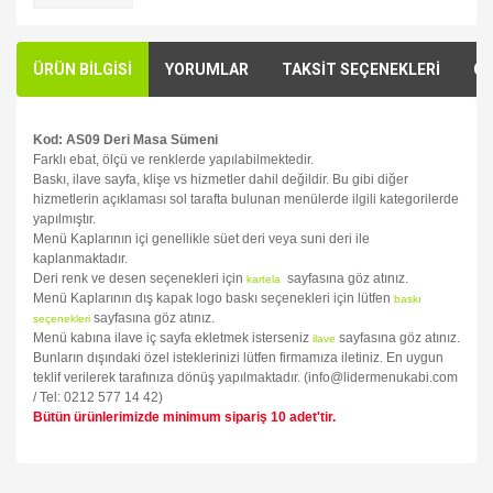
ÜRÜN BİLGİSİ
YORUMLAR
TAKSİT SEÇENEKLERİ
ÖN
Kod: AS09 Deri Masa Sümeni
Farklı ebat, ölçü ve renklerde yapılabilmektedir.
Baskı, ilave sayfa, klişe vs hizmetler dahil değildir. Bu gibi diğer
hizmetlerin açıklaması sol tarafta bulunan menülerde ilgili kategorilerde
yapılmıştır.
Menü Kaplarının içi genellikle süet deri veya suni deri ile
kaplanmaktadır.
Deri renk ve desen seçenekleri için
sayfasına göz atınız.
kartela
Menü Kaplarının dış kapak logo baskı seçenekleri için lütfen
baskı
sayfasına göz atınız.
seçenekleri
Menü kabına ilave iç sayfa ekletmek isterseniz
sayfasına göz atınız.
ilave
Bunların dışındaki özel isteklerinizi lütfen firmamıza iletiniz. En uygun
teklif verilerek tarafınıza dönüş yapılmaktadır. (info@lidermenukabi.com
/ Tel: 0212 577 14 42)
Bütün ürünlerimizde minimum sipariş 10 adet'tir.
Bu ürünün fiyat bilgisi, resim, ürün açıklamalarında ve diğer