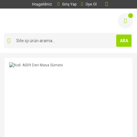
Hoşgeldiniz
Giriş Yap
Üye Ol
ARA