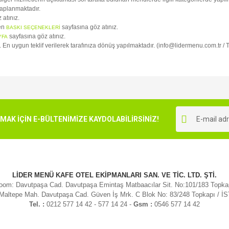
kaplanmaktadır.
 atınız.
fen
sayfasına göz atınız.
BASKI SEÇENEKLERİ
sayfasına göz atınız.
YFA
iz. En uygun teklif verilerek tarafınıza dönüş yapılmaktadır. (info@lidermenu.com.tr /
e diğer konularda yetersiz gördüğünüz noktaları öneri formunu kullanarak tarafımı
Bu ürüne ilk yorumu siz yapın!
r.
K İÇİN E-BÜLTENİMİZE KAYDOLABİLİRSİNİZ!
Yorum Yaz
LİDER MENÜ KAFE OTEL EKİPMANLARI SAN. VE TİC. LTD. ŞTİ.
om: Davutpaşa Cad. Davutpaşa Emintaş Matbaacılar Sit. No:101/183 Topk
 Maltepe Mah. Davutpaşa Cad. Güven İş Mrk. C Blok No: 83/248 Topkapı / 
Tel. :
0212 577 14 42 - 577 14 24 -
Gsm :
0546 577 14 42