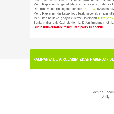
Menü Kaplarının içi genellikle süet deri veya suni deri ile 
Deri renk ve desen seçenekleri için
sayfasına göz
KARTELA
Menü Kaplarının dış kapak logo baskı seçenekleri için lüt
Menü kabına ilave iç sayfa ekletmek isterseniz
İLAVE İÇ SA
Bunların dışındaki özel isteklerinizi lütfen firmamıza iletin
Bütün ürünlerimizde minimum sipariş 10 adet'tir.
Bu ürünün fiyat bilgisi, resim, ürün açıklamalarında v
Görüş ve önerileriniz için teşekkür ederiz.
Ürün resmi kalitesiz, bozuk veya görüntülenemiyo
KAMPANYA DUYURULARIMIZDAN HABERDAR OLMA
Ürün açıklamasında eksik bilgiler bulunuyor.
Ürün bilgilerinde hatalar bulunuyor.
Ürün fiyatı diğer sitelerden daha pahalı.
Bu ürüne benzer farklı alternatifler olmalı.
Merkez-Showro
Atölye: