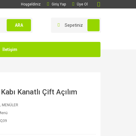
Hoşgeldiniz
Giriş Yap
Üye Ol
ARA
Sepetiniz
İletişim
Kabı Kanatlı Çift Açılım
L MENÜLER
 Menü
8Q39