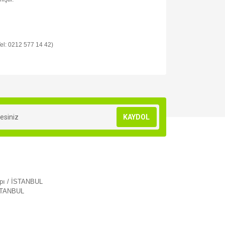
 Tel: 0212 577 14 42)
za iletebilirsiniz.
KAYDOL
apı / İSTANBUL
İSTANBUL