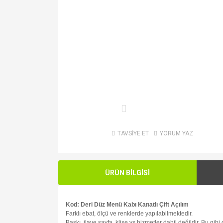
TAVSİYE ET
YORUM YAZ
ÜRÜN BİLGİSİ
Kod: Deri Düz Menü Kabı Kanatlı Çift Açılım
Farklı ebat, ölçü ve renklerde yapılabilmektedir.
Baskı, ilave sayfa, klişe vs hizmetler dahil değildir. Bu gib