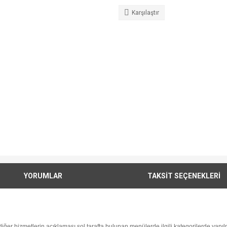
Karşılaştır
YORUMLAR
TAKSİT SEÇENEKLERİ
i diğer hizmetlerin açıklaması sol tarafta bulunan menülerde ilgili kategorilerde yapılm