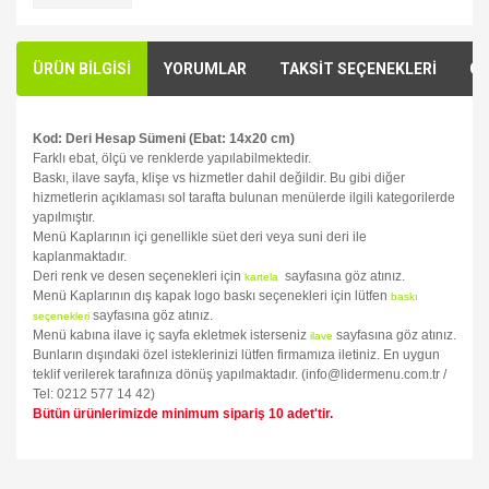
ÜRÜN BİLGİSİ
YORUMLAR
TAKSİT SEÇENEKLERİ
ÖN
Kod: Deri Hesap Sümeni (Ebat: 14x20 cm)
Farklı ebat, ölçü ve renklerde yapılabilmektedir.
Baskı, ilave sayfa, klişe vs hizmetler dahil değildir. Bu gibi diğer
hizmetlerin açıklaması sol tarafta bulunan menülerde ilgili kategorilerde
yapılmıştır.
Menü Kaplarının içi genellikle süet deri veya suni deri ile
kaplanmaktadır.
Deri renk ve desen seçenekleri için
sayfasına göz atınız.
kartela
Menü Kaplarının dış kapak logo baskı seçenekleri için lütfen
baskı
sayfasına göz atınız.
seçenekleri
Menü kabına ilave iç sayfa ekletmek isterseniz
sayfasına göz atınız.
ilave
Bunların dışındaki özel isteklerinizi lütfen firmamıza iletiniz. En uygun
teklif verilerek tarafınıza dönüş yapılmaktadır. (info@lidermenu.com.tr /
Tel: 0212 577 14 42)
Bütün ürünlerimizde minimum sipariş 10 adet'tir.
Bu ürünün fiyat bilgisi, resim, ürün açıklamalarında ve diğer