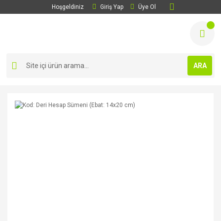
Hoşgeldiniz
Giriş Yap
Üye Ol
ARA