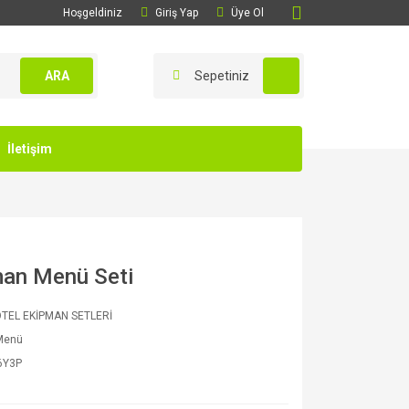
Hoşgeldiniz
Giriş Yap
Üye Ol
ARA
Sepetiniz
İletişim
man Menü Seti
OTEL EKİPMAN SETLERİ
 Menü
6Y3P