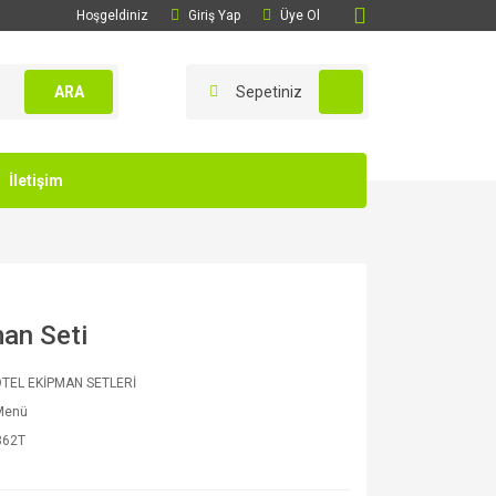
Hoşgeldiniz
Giriş Yap
Üye Ol
ARA
Sepetiniz
İletişim
man Seti
OTEL EKİPMAN SETLERİ
 Menü
862T