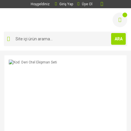
Hoşgeldiniz
Giriş Yap
Üye Ol
ARA