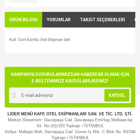
ÜRÜN BİLGİSİ
YORUMLAR
TAKSİT SEÇENEKLERİ
ÖN
Kod: Özel Bambu Otel Ekipman Seti
Bu ürünün fiyat bilgisi, resim, ürün açıklamalarında ve diğer
konularda yetersiz gördüğünüz noktaları öneri formunu
Bu ürüne ilk yorumu siz yapın!
kullanarak tarafımıza iletebilirsiniz.
Görüş ve önerileriniz için teşekkür ederiz.
KAMPANYA DUYURULARIMIZDAN HABERDAR OLMAK İÇİN
E-BÜLTENİMİZE KAYDOLABİLİRSİNİZ!
Yorum Yaz
Ürün resmi kalitesiz, bozuk veya görüntülenemiyor.
KAYDOL
Ürün açıklamasında eksik bilgiler bulunuyor.
Ürün bilgilerinde hatalar bulunuyor.
LİDER MENÜ KAFE OTEL EKİPMANLARI SAN. VE TİC. LTD. ŞTİ.
Ürün fiyatı diğer sitelerden daha pahalı.
Merkez-Showroom: Davutpaşa Cad. Davutpaşa Emintaş Matbaacılar
Bu ürüne benzer farklı alternatifler olmalı.
Sit. No:101/183 Topkapı / İSTANBUL
Atölye: Maltepe Mah. Davutpaşa Cad. Güven İş Mrk. C Blok No: 83/248
Topkapı / İSTANBUL