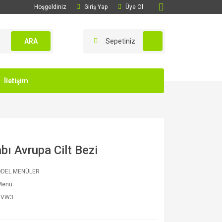
Hoşgeldiniz
Giriş Yap
Üye Ol
ARA
Sepetiniz
İletişim
ı Avrupa Cilt Bezi
ODEL MENÜLER
 Menü
TVW3