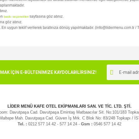
kaplanmaktadır.
tınız.
fen
sayfasına göz atınız.
baskı seçenekleri
na göz atınız.
iz. En uygun teklif verilerek tarafınıza dönüş yapılmaktadır. (info@lidermenu.com.tr /
e diğer konularda yetersiz gördüğünüz noktaları öneri formunu kullanarak tarafımı
Bu ürüne ilk yorumu siz yapın!
r.
K İÇİN E-BÜLTENİMİZE KAYDOLABİLİRSİNİZ!
Yorum Yaz
LİDER MENÜ KAFE OTEL EKİPMANLARI SAN. VE TİC. LTD. ŞTİ.
om: Davutpaşa Cad. Davutpaşa Emintaş Matbaacılar Sit. No:101/183 Topk
 Maltepe Mah. Davutpaşa Cad. Güven İş Mrk. C Blok No: 83/248 Topkapı / 
Tel. :
0212 577 14 42 - 577 14 24 -
Gsm :
0546 577 14 42