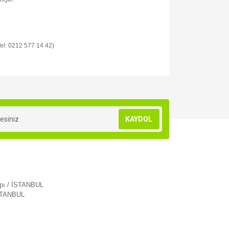
 Tel: 0212 577 14 42)
za iletebilirsiniz.
KAYDOL
apı / İSTANBUL
İSTANBUL