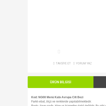
TAVSİYE ET
YORUM YAZ
ÜRÜN BİLGİSİ
Kod: NG08 Menü Kabı Avrupa Cilt Bezi
Farklı ebat, ölçü ve renklerde yapılabilmektedir.
Baskı, ilave sayfa, klişe vs hizmetler dahil değildir. Bu gib