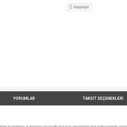
Karşılaştır
YORUMLAR
TAKSİT SEÇENEKLERİ
i diğer hizmetlerin açıklaması sol tarafta bulunan menülerde ilgili kategorilerde yapılm