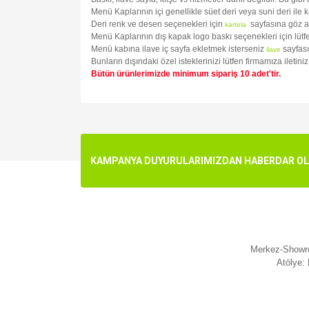
Menü Kaplarının içi genellikle süet deri veya suni deri ile 
Deri renk ve desen seçenekleri için
sayfasına göz a
kartela
Menü Kaplarının dış kapak logo baskı seçenekleri için lüt
Menü kabına ilave iç sayfa ekletmek isterseniz
sayfası
ilave
Bunların dışındaki özel isteklerinizi lütfen firmamıza iletin
Bütün ürünlerimizde minimum sipariş 10 adet'tir.
Bu ürünün fiyat bilgisi, resim, ürün açıklamalarında v
Görüş ve önerileriniz için teşekkür ederiz.
Ürün resmi kalitesiz, bozuk veya görüntülenemiyo
KAMPANYA DUYURULARIMIZDAN HABERDAR OLMA
Ürün açıklamasında eksik bilgiler bulunuyor.
Ürün bilgilerinde hatalar bulunuyor.
Ürün fiyatı diğer sitelerden daha pahalı.
Bu ürüne benzer farklı alternatifler olmalı.
Merkez-Showro
Atölye: