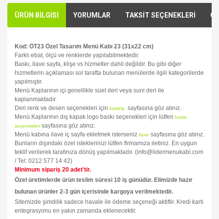
ÜRÜN BİLGİSİ
YORUMLAR
TAKSİT SEÇENEKLERİ
ÖN
Kod: ÖT23 Özel Tasarım Menü Kabı 23 (31x22 cm)
Farklı ebat, ölçü ve renklerde yapılabilmektedir.
Baskı, ilave sayfa, klişe vs hizmetler dahil değildir. Bu gibi diğer
hizmetlerin açıklaması sol tarafta bulunan menülerde ilgili kategorilerde
yapılmıştır.
Menü Kaplarının içi genellikle süet deri veya suni deri ile
kaplanmaktadır.
Deri renk ve desen seçenekleri için
sayfasına göz atınız.
kartela
Menü Kaplarının dış kapak logo baskı seçenekleri için lütfen
baskı
sayfasına göz atınız.
seçenekleri
Menü kabına ilave iç sayfa ekletmek isterseniz
sayfasına göz atınız.
ilave
Bunların dışındaki özel isteklerinizi lütfen firmamıza iletiniz. En uygun
teklif verilerek tarafınıza dönüş yapılmaktadır. (info@lidermenukabi.com
/ Tel: 0212 577 14 42)
Minimum sipariş 20 adet'tir.
Özel üretimlerde ürün teslim süresi 10 iş günüdür. Elimizde hazır
bulunan ürünler 2-3 gün içerisinde kargoya verilmektedir.
Sitemizde şimdilik sadece havale ile ödeme seçeneği aktiftir. Kredi kartı
entegrasyonu en yakın zamanda eklenecektir.