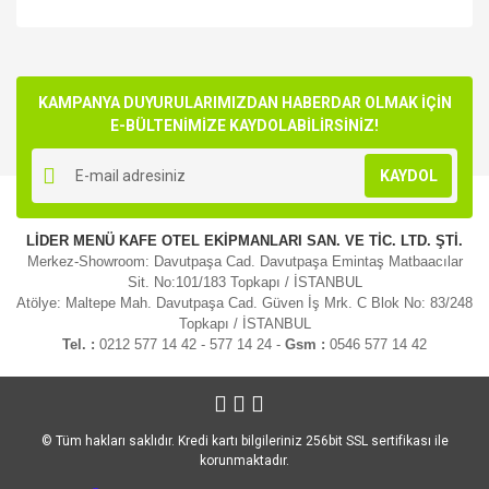
Bu ürünün fiyat bilgisi, resim, ürün açıklamalarında ve diğer
konularda yetersiz gördüğünüz noktaları öneri formunu
Bu ürüne ilk yorumu siz yapın!
kullanarak tarafımıza iletebilirsiniz.
Görüş ve önerileriniz için teşekkür ederiz.
KAMPANYA DUYURULARIMIZDAN HABERDAR OLMAK İÇİN
E-BÜLTENİMİZE KAYDOLABİLİRSİNİZ!
Yorum Yaz
Ürün resmi kalitesiz, bozuk veya görüntülenemiyor.
KAYDOL
Ürün açıklamasında eksik bilgiler bulunuyor.
Ürün bilgilerinde hatalar bulunuyor.
LİDER MENÜ KAFE OTEL EKİPMANLARI SAN. VE TİC. LTD. ŞTİ.
Ürün fiyatı diğer sitelerden daha pahalı.
Merkez-Showroom: Davutpaşa Cad. Davutpaşa Emintaş Matbaacılar
Bu ürüne benzer farklı alternatifler olmalı.
Sit. No:101/183 Topkapı / İSTANBUL
Atölye: Maltepe Mah. Davutpaşa Cad. Güven İş Mrk. C Blok No: 83/248
Topkapı / İSTANBUL
Tel. :
0212 577 14 42 - 577 14 24 -
Gsm :
0546 577 14 42
Gönder
© Tüm hakları saklıdır. Kredi kartı bilgileriniz 256bit SSL sertifikası ile
korunmaktadır.