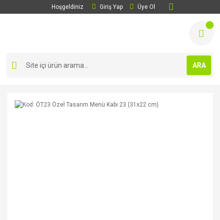
Hoşgeldiniz
Giriş Yap
Üye Ol
ARA