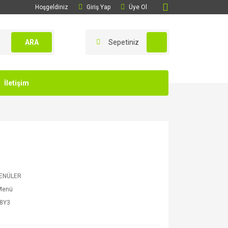
Hoşgeldiniz
Giriş Yap
Üye Ol
ARA
Sepetiniz
İletişim
ENÜLER
 Menü
8Y3