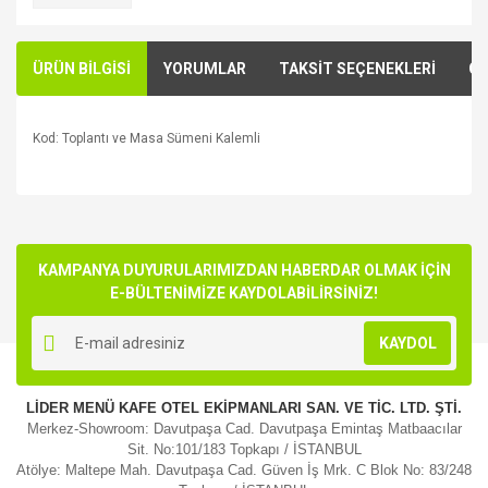
ÜRÜN BİLGİSİ
YORUMLAR
TAKSİT SEÇENEKLERİ
ÖN
Kod: Toplantı ve Masa Sümeni Kalemli
Bu ürünün fiyat bilgisi, resim, ürün açıklamalarında ve diğer
konularda yetersiz gördüğünüz noktaları öneri formunu
Bu ürüne ilk yorumu siz yapın!
kullanarak tarafımıza iletebilirsiniz.
Görüş ve önerileriniz için teşekkür ederiz.
KAMPANYA DUYURULARIMIZDAN HABERDAR OLMAK İÇİN
E-BÜLTENİMİZE KAYDOLABİLİRSİNİZ!
Yorum Yaz
Ürün resmi kalitesiz, bozuk veya görüntülenemiyor.
KAYDOL
Ürün açıklamasında eksik bilgiler bulunuyor.
Ürün bilgilerinde hatalar bulunuyor.
LİDER MENÜ KAFE OTEL EKİPMANLARI SAN. VE TİC. LTD. ŞTİ.
Ürün fiyatı diğer sitelerden daha pahalı.
Merkez-Showroom: Davutpaşa Cad. Davutpaşa Emintaş Matbaacılar
Bu ürüne benzer farklı alternatifler olmalı.
Sit. No:101/183 Topkapı / İSTANBUL
Atölye: Maltepe Mah. Davutpaşa Cad. Güven İş Mrk. C Blok No: 83/248