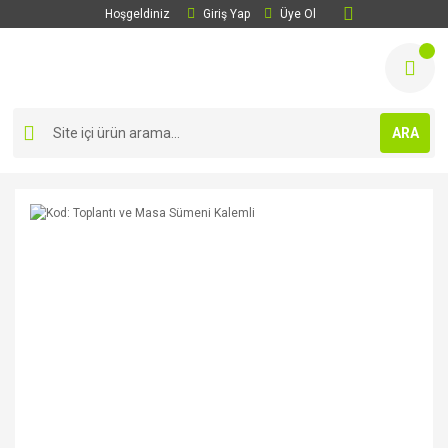
Hoşgeldiniz
Giriş Yap
Üye Ol
ARA