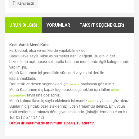
Karşılaştır
ÜRÜN BİLGİSİ
YORUMLAR
TAKSİT SEÇENEKLERİ
ÖN
Kod: Varak Menü Kabı
Farklı ebat, ölçü ve renklerde yapılabilmektedir.
Baskı, ilave sayfa, klişe vs hizmetler dahil değildir. Bu gibi diğer
hizmetlerin açıklaması sol tarafta bulunan menülerde ilgili kategorilerde
yapılmıştır.
Menü Kaplarının içi genellikle süet deri veya suni deri ile
kaplanmaktadır.
Deri renk ve desen seçenekleri için
sayfasına göz atınız.
kartela
Menü Kaplarının dış kapak logo baskı seçenekleri için lütfen
baskı
sayfasına göz atınız.
seçenekleri
Menü kabına ilave iç sayfa ekletmek isterseniz
sayfasına göz atınız.
ilave
Bunların dışındaki özel isteklerinizi lütfen firmamıza iletiniz. En uygun
teklif verilerek tarafınıza dönüş yapılmaktadır. (info@lidermenu.com.tr /
Tel: 0212 577 14 42)
Bütün ürünlerimizde minimum sipariş 10 adet'tir.
Bu ürünün fiyat bilgisi, resim, ürün açıklamalarında ve diğer