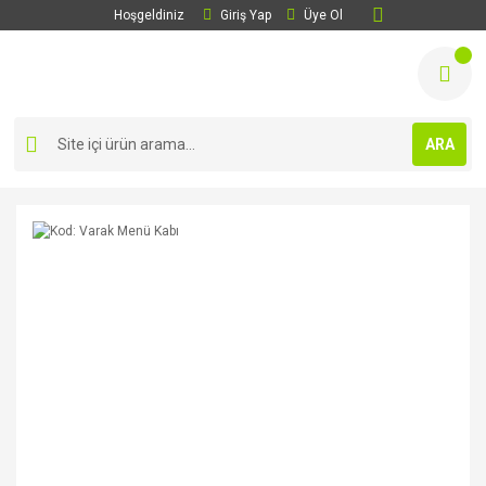
Hoşgeldiniz
Giriş Yap
Üye Ol
ARA