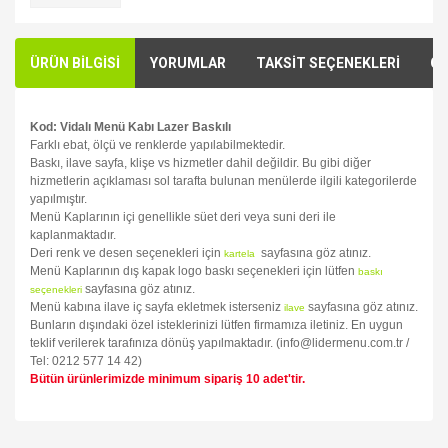
ÜRÜN BİLGİSİ
YORUMLAR
TAKSİT SEÇENEKLERİ
ÖN
Kod: Vidalı Menü Kabı Lazer Baskılı
Farklı ebat, ölçü ve renklerde yapılabilmektedir.
Baskı, ilave sayfa, klişe vs hizmetler dahil değildir. Bu gibi diğer
hizmetlerin açıklaması sol tarafta bulunan menülerde ilgili kategorilerde
yapılmıştır.
Menü Kaplarının içi genellikle süet deri veya suni deri ile
kaplanmaktadır.
Deri renk ve desen seçenekleri için
sayfasına göz atınız.
kartela
Menü Kaplarının dış kapak logo baskı seçenekleri için lütfen
baskı
sayfasına göz atınız.
seçenekleri
Menü kabına ilave iç sayfa ekletmek isterseniz
sayfasına göz atınız.
ilave
Bunların dışındaki özel isteklerinizi lütfen firmamıza iletiniz. En uygun
teklif verilerek tarafınıza dönüş yapılmaktadır. (info@lidermenu.com.tr /
Tel: 0212 577 14 42)
Bütün ürünlerimizde minimum sipariş 10 adet'tir.
Bu ürünün fiyat bilgisi, resim, ürün açıklamalarında ve diğer