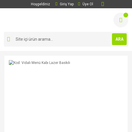
Hoşgeldiniz
Giriş Yap
Üye Ol
ARA