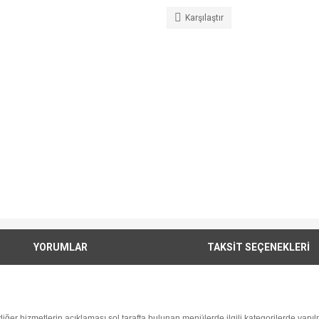
Karşılaştır
YORUMLAR
TAKSİT SEÇENEKLERİ
i diğer hizmetlerin açıklaması sol tarafta bulunan menülerde ilgili kategorilerde yapılm