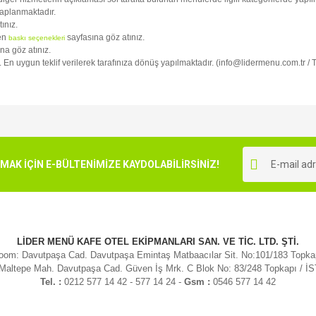
kaplanmaktadır.
tınız.
fen
sayfasına göz atınız.
baskı seçenekleri
na göz atınız.
iz. En uygun teklif verilerek tarafınıza dönüş yapılmaktadır. (info@lidermenu.com.tr /
e diğer konularda yetersiz gördüğünüz noktaları öneri formunu kullanarak tarafımı
Bu ürüne ilk yorumu siz yapın!
r.
K İÇİN E-BÜLTENİMİZE KAYDOLABİLİRSİNİZ!
Yorum Yaz
LİDER MENÜ KAFE OTEL EKİPMANLARI SAN. VE TİC. LTD. ŞTİ.
om: Davutpaşa Cad. Davutpaşa Emintaş Matbaacılar Sit. No:101/183 Topk
 Maltepe Mah. Davutpaşa Cad. Güven İş Mrk. C Blok No: 83/248 Topkapı / 
Tel. :
0212 577 14 42 - 577 14 24 -
Gsm :
0546 577 14 42