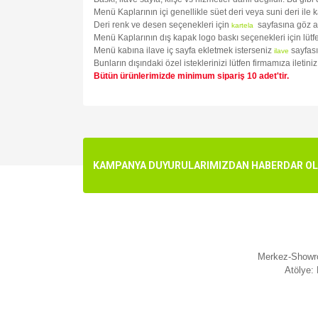
Menü Kaplarının içi genellikle süet deri veya suni deri ile 
Deri renk ve desen seçenekleri için
sayfasına göz a
kartela
Menü Kaplarının dış kapak logo baskı seçenekleri için lüt
Menü kabına ilave iç sayfa ekletmek isterseniz
sayfası
ilave
Bunların dışındaki özel isteklerinizi lütfen firmamıza iletin
Bütün ürünlerimizde minimum sipariş 10 adet'tir.
Bu ürünün fiyat bilgisi, resim, ürün açıklamalarında v
Görüş ve önerileriniz için teşekkür ederiz.
Ürün resmi kalitesiz, bozuk veya görüntülenemiyo
KAMPANYA DUYURULARIMIZDAN HABERDAR OLMA
Ürün açıklamasında eksik bilgiler bulunuyor.
Ürün bilgilerinde hatalar bulunuyor.
Ürün fiyatı diğer sitelerden daha pahalı.
Bu ürüne benzer farklı alternatifler olmalı.
Merkez-Showro
Atölye: