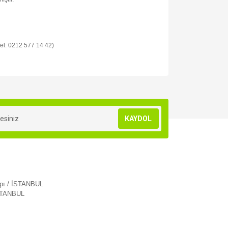
 Tel: 0212 577 14 42)
za iletebilirsiniz.
KAYDOL
apı / İSTANBUL
İSTANBUL