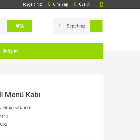
Hoşgeldiniz
Giriş Yap
Üye Ol
ARA
Sepetiniz
İletişim
li Menü Kabı
N VİDALI MENÜLER
 Menü
8Q52