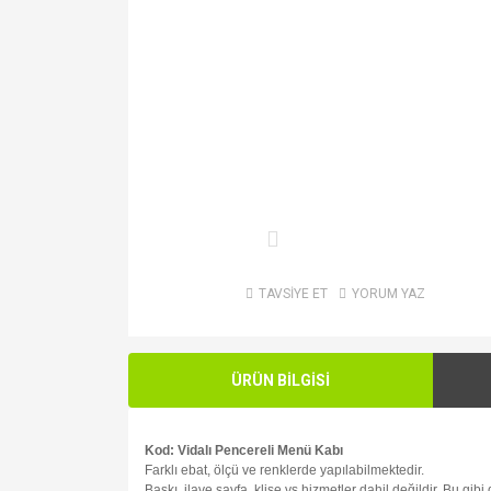
TAVSİYE ET
YORUM YAZ
ÜRÜN BİLGİSİ
Kod: Vidalı Pencereli Menü Kabı
Farklı ebat, ölçü ve renklerde yapılabilmektedir.
Baskı, ilave sayfa, klişe vs hizmetler dahil değildir. Bu gib