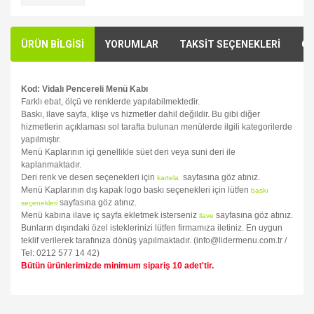
ÜRÜN BİLGİSİ
YORUMLAR
TAKSİT SEÇENEKLERİ
ÖN
Kod: Vidalı Pencereli Menü Kabı
Farklı ebat, ölçü ve renklerde yapılabilmektedir.
Baskı, ilave sayfa, klişe vs hizmetler dahil değildir. Bu gibi diğer
hizmetlerin açıklaması sol tarafta bulunan menülerde ilgili kategorilerde
yapılmıştır.
Menü Kaplarının içi genellikle süet deri veya suni deri ile
kaplanmaktadır.
Deri renk ve desen seçenekleri için
sayfasına göz atınız.
kartela
Menü Kaplarının dış kapak logo baskı seçenekleri için lütfen
baskı
sayfasına göz atınız.
seçenekleri
Menü kabına ilave iç sayfa ekletmek isterseniz
sayfasına göz atınız.
ilave
Bunların dışındaki özel isteklerinizi lütfen firmamıza iletiniz. En uygun
teklif verilerek tarafınıza dönüş yapılmaktadır. (info@lidermenu.com.tr /
Tel: 0212 577 14 42)
Bütün ürünlerimizde minimum sipariş 10 adet'tir.
Bu ürünün fiyat bilgisi, resim, ürün açıklamalarında ve diğer