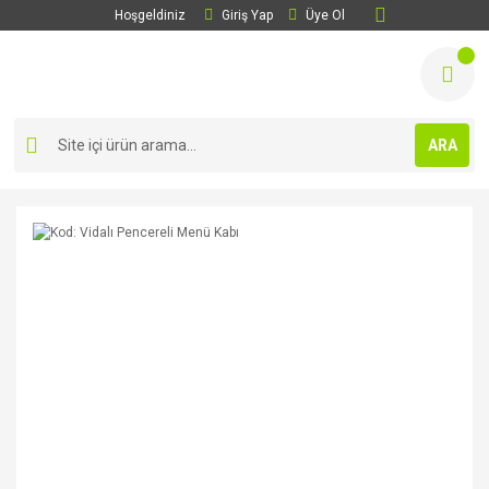
Hoşgeldiniz
Giriş Yap
Üye Ol
ARA