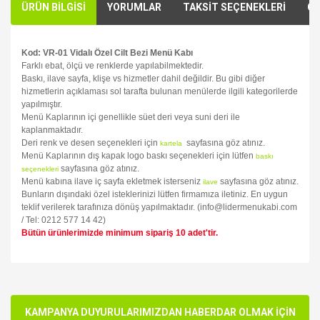
ÜRÜN BİLGİSİ
YORUMLAR
TAKSİT SEÇENEKLERİ
ÖN
Kod: VR-01 Vidalı Özel Cilt Bezi Menü Kabı
Farklı ebat, ölçü ve renklerde yapılabilmektedir.
Baskı, ilave sayfa, klişe vs hizmetler dahil değildir. Bu gibi diğer
hizmetlerin açıklaması sol tarafta bulunan menülerde ilgili kategorilerde
yapılmıştır.
Menü Kaplarının içi genellikle süet deri veya suni deri ile
kaplanmaktadır.
Deri renk ve desen seçenekleri için
sayfasına göz atınız.
kartela
Menü Kaplarının dış kapak logo baskı seçenekleri için lütfen
baskı
sayfasına göz atınız.
seçenekleri
Menü kabına ilave iç sayfa ekletmek isterseniz
sayfasına göz atınız.
ilave
Bunların dışındaki özel isteklerinizi lütfen firmamıza iletiniz. En uygun
teklif verilerek tarafınıza dönüş yapılmaktadır. (info@lidermenukabi.com
/ Tel: 0212 577 14 42)
Bütün ürünlerimizde minimum sipariş 10 adet'tir.
Bu ürünün fiyat bilgisi, resim, ürün açıklamalarında ve diğer
konularda yetersiz gördüğünüz noktaları öneri formunu
Bu ürüne ilk yorumu siz yapın!
kullanarak tarafımıza iletebilirsiniz.
Görüş ve önerileriniz için teşekkür ederiz.
KAMPANYA DUYURULARIMIZDAN HABERDAR OLMAK İÇİN