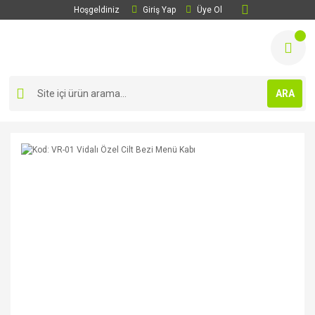
Hoşgeldiniz
Giriş Yap
Üye Ol
ARA