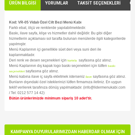
ÜRÜN BİLGİSİ
YORUMLAR
TAKSİT SEÇENEKLERİ
ÖN
Kod: VR-05 Vidalı Özel Cilt Bezi Menü Kabı
Farklı ebat, ölçü ve renklerde yapılabilmektedir.
Baskı, ilave sayfa, klişe vs hizmetler dahil değildir. Bu gibi diğer
hizmetlerin açıklaması sol tarafta bulunan menülerde ilgili kategorilerde
yapılmıştır.
Menü Kaplarının içi genellikle süet deri veya suni deri ile
kaplanmaktadır.
Deri renk ve desen seçenekleri için
sayfasına göz atınız.
kartela
Menü Kaplarının dış kapak logo baskı seçenekleri için lütfen
baskı
sayfasına göz atınız.
seçenekleri
Menü kabına ilave iç sayfa ekletmek isterseniz
sayfasına göz atınız.
ilave
Bunların dışındaki özel isteklerinizi lütfen firmamıza iletiniz. En uygun
teklif verilerek tarafınıza dönüş yapılmaktadır. (info@lidermenukabi.com
/ Tel: 0212 577 14 42)
Bütün ürünlerimizde minimum sipariş 10 adet'tir.
Bu ürünün fiyat bilgisi, resim, ürün açıklamalarında ve diğer
konularda yetersiz gördüğünüz noktaları öneri formunu
Bu ürüne ilk yorumu siz yapın!
kullanarak tarafımıza iletebilirsiniz.
Görüş ve önerileriniz için teşekkür ederiz.
KAMPANYA DUYURULARIMIZDAN HABERDAR OLMAK İÇİN