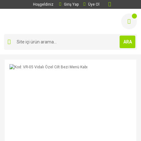
Hoşgeldiniz
Giriş Yap
Üye Ol
ARA