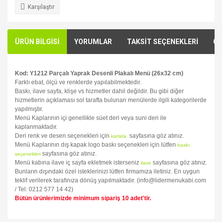
Karşılaştır
ÜRÜN BİLGİSİ
YORUMLAR
TAKSİT SEÇENEKLERİ
ÖN
Kod: Y1212 Parçalı Yaprak Desenli Plakalı Menü (26x32 cm)
Farklı ebat, ölçü ve renklerde yapılabilmektedir.
Baskı, ilave sayfa, klişe vs hizmetler dahil değildir. Bu gibi diğer
hizmetlerin açıklaması sol tarafta bulunan menülerde ilgili kategorilerde
yapılmıştır.
Menü Kaplarının içi genellikle süet deri veya suni deri ile
kaplanmaktadır.
Deri renk ve desen seçenekleri için
sayfasına göz atınız.
kartela
Menü Kaplarının dış kapak logo baskı seçenekleri için lütfen
baskı
sayfasına göz atınız.
seçenekleri
Menü kabına ilave iç sayfa ekletmek isterseniz
sayfasına göz atınız.
ilave
Bunların dışındaki özel isteklerinizi lütfen firmamıza iletiniz. En uygun
teklif verilerek tarafınıza dönüş yapılmaktadır. (info@lidermenukabi.com
/ Tel: 0212 577 14 42)
Bütün ürünlerimizde minimum sipariş 10 adet'tir.