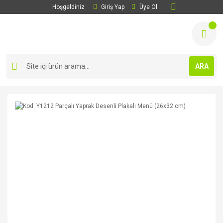
Hoşgeldiniz
Giriş Yap
Üye Ol
ARA