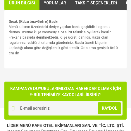
ÜRÜN BİLGİSİ
YORUMLAR
TAKSİT SEÇENEKLERİ
ÖN
Sıcak (Kabartma-Gofre) Baskı
Menü kabının üzerindeki deriye yapılan baskı çeşididir. Logonuz
derinin üzerine klişe vasıtasıyla özel bir teknikle oyularak basılır.
Frekans baskıda denilmektedir. Klişe ücreti dahildir. Hazır olan
logolarınızı vektörel ortamda gönderiniz. Baskı ücreti klişenin
kapladığı alana göre değişkenlik gösterebilir. Ortalama genişlik 8x10
cm dir.
Bu ürünün fiyat bilgisi, resim, ürün açıklamalarında ve diğer
konularda yetersiz gördüğünüz noktaları öneri formunu
Bu ürüne ilk yorumu siz yapın!
kullanarak tarafımıza iletebilirsiniz.
Görüş ve önerileriniz için teşekkür ederiz.
KAMPANYA DUYURULARIMIZDAN HABERDAR OLMAK İÇİN
E-BÜLTENİMİZE KAYDOLABİLİRSİNİZ!
Yorum Yaz
Ürün resmi kalitesiz, bozuk veya görüntülenemiyor.
KAYDOL
Ürün açıklamasında eksik bilgiler bulunuyor.
Ürün bilgilerinde hatalar bulunuyor.
LİDER MENÜ KAFE OTEL EKİPMANLARI SAN. VE TİC. LTD. ŞTİ.
Ürün fiyatı diğer sitelerden daha pahalı.