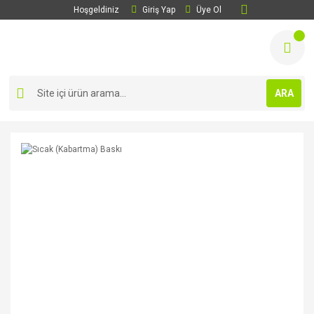
Hoşgeldiniz
Giriş Yap
Üye Ol
ARA