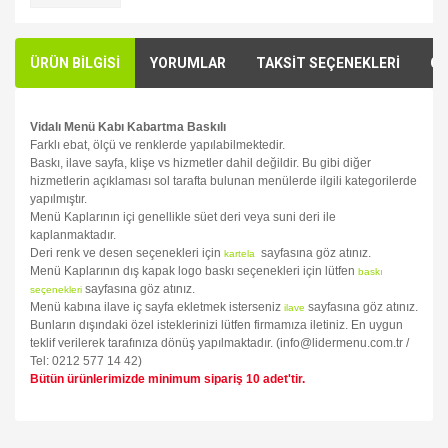
ÜRÜN BİLGİSİ
YORUMLAR
TAKSİT SEÇENEKLERİ
ÖN
Vidalı Menü Kabı Kabartma Baskılı
Farklı ebat, ölçü ve renklerde yapılabilmektedir.
Baskı, ilave sayfa, klişe vs hizmetler dahil değildir. Bu gibi diğer
hizmetlerin açıklaması sol tarafta bulunan menülerde ilgili kategorilerde
yapılmıştır.
Menü Kaplarının içi genellikle süet deri veya suni deri ile
kaplanmaktadır.
Deri renk ve desen seçenekleri için
sayfasına göz atınız.
kartela
Menü Kaplarının dış kapak logo baskı seçenekleri için lütfen
baskı
sayfasına göz atınız.
seçenekleri
Menü kabına ilave iç sayfa ekletmek isterseniz
sayfasına göz atınız.
ilave
Bunların dışındaki özel isteklerinizi lütfen firmamıza iletiniz. En uygun
teklif verilerek tarafınıza dönüş yapılmaktadır. (info@lidermenu.com.tr /
Tel: 0212 577 14 42)
Bütün ürünlerimizde minimum sipariş 10 adet'tir.
Bu ürünün fiyat bilgisi, resim, ürün açıklamalarında ve diğer