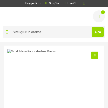
Hoşgeldiniz
Giriş Yap
Üye Ol
ARA